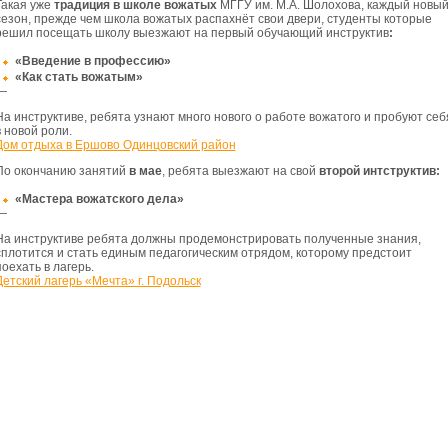
Такая уже
традиция в школе вожатых
МГГУ им. М.А. Шолохова, каждый новы
сезон, прежде чем школа вожатых распахнёт свои двери, студенты которые
решил посещать школу выезжают на первый обучающий инструктив
:
«Введение в профессию»
«Как стать вожатым»
—
На инструктиве, ребята узнают много нового о работе вожатого и пробуют себ
в новой роли.
Дом отдыха в Ершово Одинцовский район
По окончанию занятий
в мае
, ребята выезжают на свой
второй интструктив:
«Мастера вожатского дела»
—
На инструктиве ребята должны продемонстрировать полученные знания,
сплотится и стать единым педагогическим отрядом, которому предстоит
поехать в лагерь.
Детский лагерь «Мечта» г. Подольск