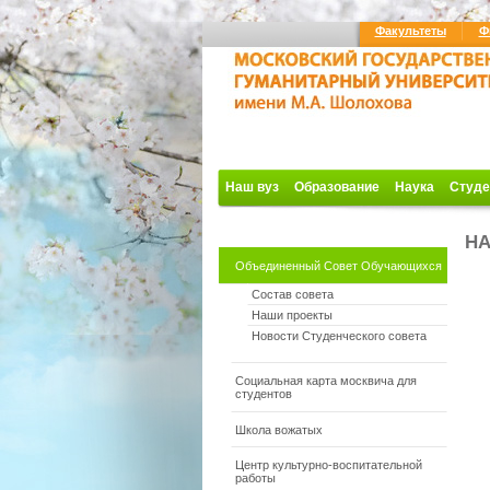
Факультеты
Ф
Наш вуз
Образование
Наука
Студе
Н
Объединенный Совет Обучающихся
Состав совета
Наши проекты
Новости Студенческого совета
Социальная карта москвича для
студентов
Школа вожатых
Центр культурно-воспитательной
работы