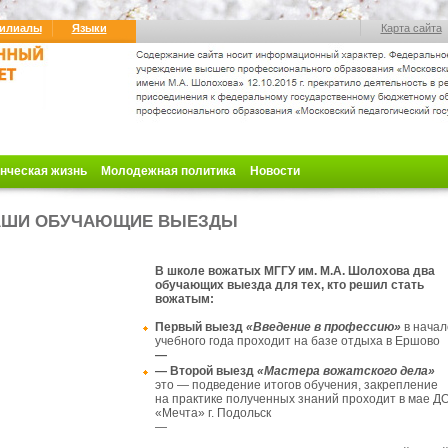
илиалы
Языки
Карта сайта
нческая жизнь
Молодежная политика
Новости
АШИ ОБУЧАЮЩИЕ ВЫЕЗДЫ
В школе вожатых МГГУ им. М.А. Шолохова два
обучающих выезда для тех, кто решил стать
вожатым:
Первый
выезд
«Введение в профессию»
в начал
учебного года проходит на базе отдыха в Ершово
—
— Второй выезд
«Мастера вожатского дела»
это — подведение итогов обучения, закрепление
на практике полученных знаний проходит в мае Д
«Мечта» г. Подольск
—