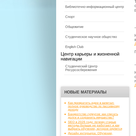
Библиотечно-информационный центр
Спорт
Общежитие
Студенческое научное общество
English Club
Центр карьеры и жизненной
навигации
Студенческий Центр
Ресурсосбережения
НОВЫЕ МАТЕРИАЛЫ
Как превратить идеи в капитал:
полное руководство по пассивному
доходу
Банкротство супругов: как списать
долги и сохранить имущество?
SEO в 2026 году: почему старые
методы больше не работают и как
выбрать обучение, которое окупится
Дизайн интерьера: Обучение,