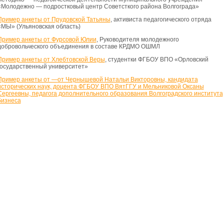
«Молодежно — подростковый центр Советсткого района Волгограда»
Пример анкеты от Прудовской Татьяны
, активиста педагогического отряда
«МЫ» (Ульяновская область)
Пример анкеты от Фурсовой Юлии
, Руководителя молодежного
добровольческого объединения в составе КРДМО ОШМЛ
Пример анкеты от Хлебтовской Веры
, студентки ФГБОУ ВПО «Орловский
государственный университет»
Пример анкеты от —
от Чернышевой Натальи Викторовны, кандидата
исторических наук, доцента ФГБОУ ВПО ВятГГУ и Мельниковой Оксаны
Сергеевны, педагога дополнительного образования Волгоградского института
бизнеса