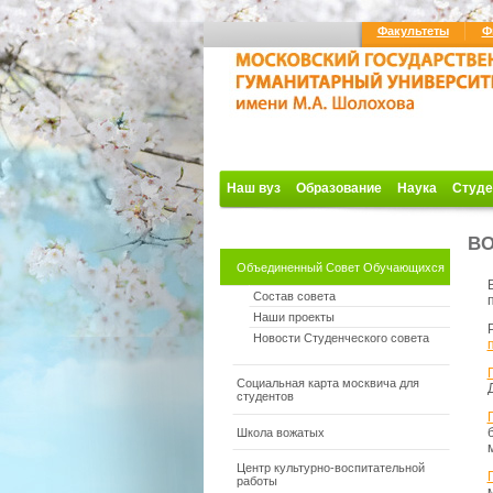
Факультеты
Ф
Наш вуз
Образование
Наука
Студе
ВО
Объединенный Совет Обучающихся
Состав совета
Наши проекты
Новости Студенческого совета
Социальная карта москвича для
студентов
Школа вожатых
Центр культурно-воспитательной
работы