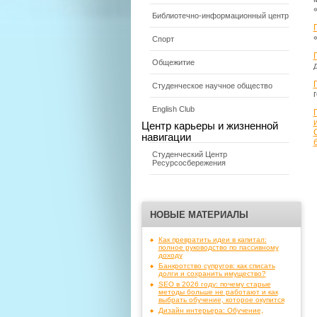
Библиотечно-информационный центр
Спорт
Общежитие
Студенческое научное общество
English Club
Центр карьеры и жизненной
навигации
Студенческий Центр
Ресурсосбережения
НОВЫЕ МАТЕРИАЛЫ
Как превратить идеи в капитал:
полное руководство по пассивному
доходу
Банкротство супругов: как списать
долги и сохранить имущество?
SEO в 2026 году: почему старые
методы больше не работают и как
выбрать обучение, которое окупится
Дизайн интерьера: Обучение,