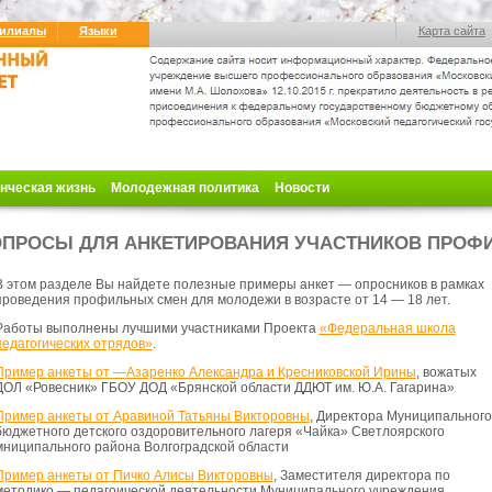
илиалы
Языки
Карта сайта
нческая жизнь
Молодежная политика
Новости
ПРОСЫ ДЛЯ АНКЕТИРОВАНИЯ УЧАСТНИКОВ ПРОФ
В этом разделе Вы найдете полезные примеры анкет — опросников в рамках
проведения профильных смен для
молодежи в возрасте от 14 — 18 лет.
Работы выполнены лучшими участниками Проекта
«Федеральная школа
педагогических отрядов»
.
Пример анкеты от —
Азаренко Александра и Кресниковской Ирины
, вожатых
ДОЛ «Ровесник» ГБОУ ДОД «Брянской области ДДЮТ им. Ю.А. Гагарина»
Пример анкеты от Аравиной Татьяны Викторовны
, Директора Муниципального
бюджетного детского оздоровительного лагеря «Чайка» Светлоярского
мниципального района Волгоградской области
Пример анкеты от Пичко Алисы Викторовны
, Заместителя директора по
методико — педагоической деятельности Муниципального учреждения