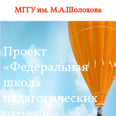
Skip
МГГУ им. М.А.Шолохова
to
content
Проект
«Федеральная
школа
педагогических
отрядов»