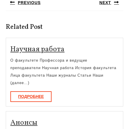
PREVIOUS
NEXT
записям
Предыдущая
Следующая
запись:
запись:
Related Post
Научная
Научная работа
работа
О факультете Профессора и ведущие
преподаватели Научная работа История факультета
Лица факультета Наши журналы Статьи Наши
(далее…)
ПОДРОБНЕЕ
ПОДРОБНЕЕ
Анонсы
Анонсы