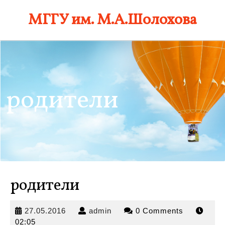
Skip
МГГУ им. М.А.Шолохова
to
content
родители
родители
27.05.2016
admin
27.05.2016
admin
0 Comments
02:05