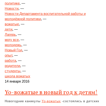
политике
, —
Новости
, —
Новости Департамента воспитательной работы и
молодёжной политики
, —
вожатые
, —
дети
, —
Лагерь
, —
могу все
, —
молодежь
, —
Новый Год
, —
опыт
, —
работа
, —
родители
, —
студенты
, —
школа вожатых
14 января 2016
Yo-вожатые в новый год к детям!
Новогодние каникулы
Yo-вожатых
-состоялись в детских