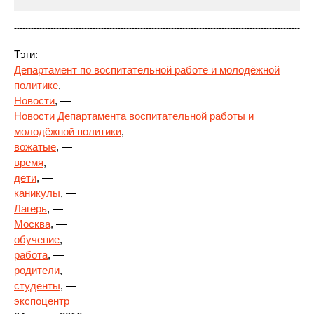
Тэги:
Департамент по воспитательной работе и молодёжной
политике
, —
Новости
, —
Новости Департамента воспитательной
работы и
молодёжной политики
, —
вожатые
, —
время
, —
дети
, —
каникулы
, —
Лагерь
, —
Москва
, —
обучение
, —
работа
, —
родители
, —
студенты
, —
экспоцентр