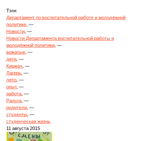
Тэги:
Департамент по воспитательной работе и молодёжной
политике
, —
Новости
, —
Новости Департамента воспитательной работы и
молодёжной политики
, —
вожатые
, —
дети
, —
Киржач
, —
Лагерь
, —
лето
, —
опыт
, —
работа
, —
Радуга
, —
родители
, —
студенты
, —
студенческая жизнь
11 августа 2015