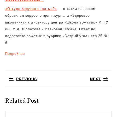
«Откуда берутся вожатые?»
— с таким вопросом
обратился корреспондент журнала «Здоровье
школьника» к директору центра «Школа вожатых» МГГУ
им. М.А. Шолохова к Ивановой Оксане. Ответ по
подготовке вожатых в рубрике «Острый угол» стр.25 №
6.
Подробнее
Навигация
по
PREVIOUS
NEXT
записям
Предыдущая
Следующая
запись:
запись:
Related Post