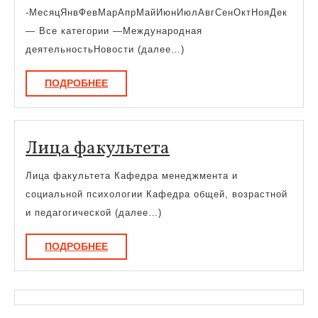
-МесяцЯнвФевМарАпрМайИюнИюлАвгСенОктНояДек
— Все категории —Международная
деятельностьНовости (далее…)
ПОДРОБНЕЕ
ПОДРОБНЕЕ
Лица
Лица факультета
факультета
Лица факультета Кафедра менеджмента и
социальной психологии Кафедра общей, возрастной
и педагогической (далее…)
ПОДРОБНЕЕ
ПОДРОБНЕЕ