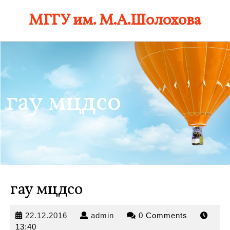
Skip
МГГУ им. М.А.Шолохова
to
content
гау мцдсо
гау мцдсо
22.12.2016
admin
22.12.2016
admin
0 Comments
13:40