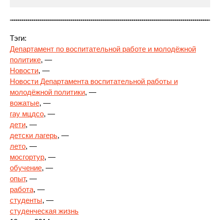
Тэги:
Департамент по воспитательной работе и молодёжной
политике
, —
Новости
, —
Новости Департамента воспитательной
работы и
молодёжной политики
, —
вожатые
, —
гау мцдсо
, —
дети
, —
детски лагерь
, —
лето
, —
мосгортур
, —
обучение
, —
опыт
, —
работа
, —
студенты
, —
студенческая жизнь