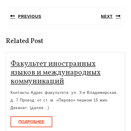
Навигация
по
PREVIOUS
NEXT
записям
Предыдущая
Следующая
запись:
запись:
Related Post
Факультет иностранных
языков и международных
Факультет
коммуникаций
иностранных
Контакты Адрес факультета: ул. 3-я Владимирская,
языков
д. 7 Проезд: от ст. м. «Перово» пешком 15 мин.
и
Деканат: (далее…)
международных
ПОДРОБНЕЕ
ПОДРОБНЕЕ
коммуникаций