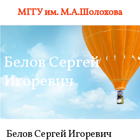
Skip
МГГУ им. М.А.Шолохова
to
content
Белов Сергей
Игоревич
Белов Сергей Игоревич