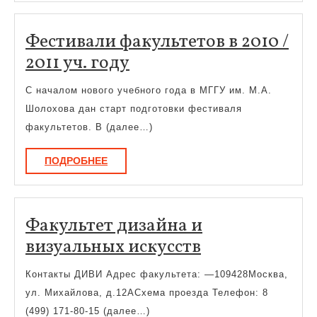
Фестивали факультетов в 2010 /
Фестивали
2011 уч. году
факультетов
С началом нового учебного года в МГГУ им. М.А.
в
Шолохова дан старт подготовки фестиваля
2010
факультетов. В (далее…)
/
ПОДРОБНЕЕ
ПОДРОБНЕЕ
2011
уч.
году
Факультет дизайна и
Факультет
визуальных искусств
дизайна
Контакты ДИВИ Адрес факультета: —109428Москва,
и
ул. Михайлова, д.12АСхема проезда Телефон: 8
визуальных
(499) 171-80-15 (далее…)