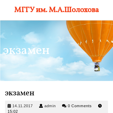
Skip
МГГУ им. М.А.Шолохова
to
content
экзамен
экзамен
14.11.2017
admin
14.11.2017
admin
0 Comments
15:02