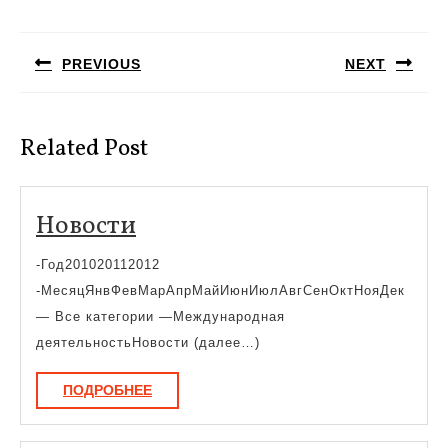
Навигация
по
PREVIOUS
NEXT
записям
Предыдущая
Следующая
запись:
запись:
Related Post
Новости
Новости
-Год201020112012
-МесяцЯнвФевМарАпрМайИюнИюлАвгСенОктНояДек
— Все категории —Международная
деятельностьНовости (далее…)
ПОДРОБНЕЕ
ПОДРОБНЕЕ