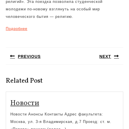
религий». Эта поездка позволила студенческой
молодежи по-новому взглянуть на особый мир
человеческого бытия — религию.
Подробнее
Навигация
по
PREVIOUS
NEXT
записям
Предыдущая
Следующая
запись:
запись:
Related Post
Новости
Новости
Новости Анонсы Контакты Адрес факультета:
Москва, ул. 3-я Владимирская, д.7 Проезд: ст. м.