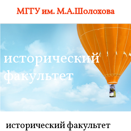
Skip
МГГУ им. М.А.Шолохова
to
content
исторический
факультет
исторический факультет