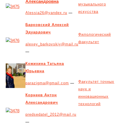
Александровна
музыкального
искусства
Alessia26@yandex.ru
—
Барковский Алексей
Эдуардович
Филологический
факультет
alexey_barkovskiy@mail.ru
—
Кожихина Татьяна
Юрьевна
Факультет точных
parazigma@gmail.com
—
наук и
Корнеев Антон
инновационных
Александрович
технологий
predsedatel_2012@mail.ru
—