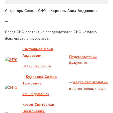
Секретарь Совета СНО –
Корвель Анна Андреевна
—
Совет СНО состоит из председателей СНО каждого
факультета
университета
Евстафьев Илья
Андреевич
Педагогический
факультет
BIZ-quit@mail.ru
—
Кудякова София
—
Факультет экологии
Тагировна
и естественных наук
kst_91@mail.ru
Котов Святослав
Васильевич