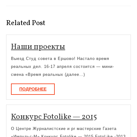
записям
Предыдущая
Следующая
запись:
запись:
Related Post
Наши
Наши проекты
проекты
Выезд Студ совета в Ершово! Настало время
реальных дел. 16-17 апреля состоится — мини-
смена «Время реальных (далее…)
ПОДРОБНЕЕ
ПОДРОБНЕЕ
Конкурс
Конкурс Fotolike — 2015
Fotolike
О Центре Журналистские и pr мастерские Газета
—
«Импульс-М» Конкурс Fotolike — 2015 FotoLike -2013