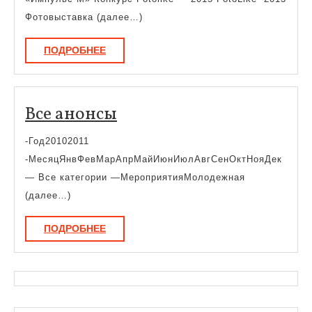
2015
Фотовыставка (далее…)
ПОДРОБНЕЕ
ПОДРОБНЕЕ
Все
Все анонсы
анонсы
-Год20102011
-МесяцЯнвФевМарАпрМайИюнИюлАвгСенОктНояДек
— Все категории —МероприятияМолодежная
(далее…)
ПОДРОБНЕЕ
ПОДРОБНЕЕ