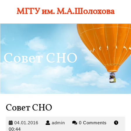
Skip
МГГУ им. М.А.Шолохова
to
content
Совет СНО
Совет СНО
04.01.2016
admin
04.01.2016
admin
0 Comments
00:44