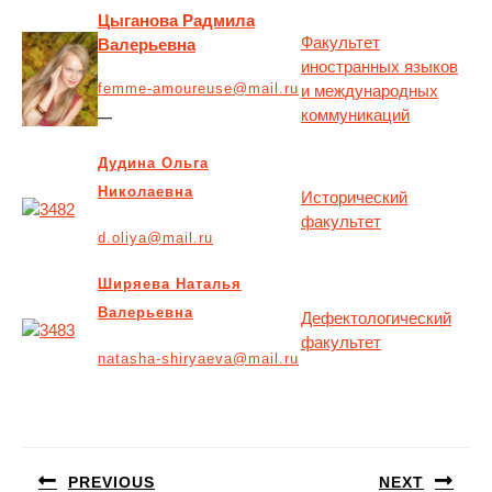
Цыганова Радмила
Факультет
Валерьевна
иностранных языков
femme-amoureuse@mail.ru
и международных
коммуникаций
—
Дудина Ольга
Николаевна
Исторический
факультет
d.oliya@mail.ru
Ширяева Наталья
Валерьевна
Дефектологический
факультет
natasha-shiryaeva@mail.ru
Навигация
по
PREVIOUS
NEXT