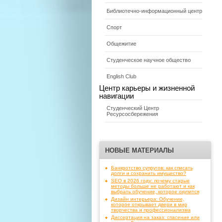
Библиотечно-информационный центр
Спорт
Общежитие
Студенческое научное общество
English Club
Центр карьеры и жизненной
навигации
Студенческий Центр
Ресурсосбережения
НОВЫЕ МАТЕРИАЛЫ
Банкротство супругов: как списать
долги и сохранить имущество?
SEO в 2026 году: почему старые
методы больше не работают и как
выбрать обучение, которое окупится
Дизайн интерьера: Обучение,
которое открывает двери в мир
творчества и профессионализма
Диссертация на заказ: спасение или