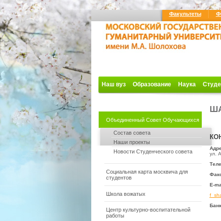
Факультеты
Ф
Наш вуз
Образование
Наука
Студе
Ш
Объединенный Совет Обучающихся
Состав совета
КО
Наши проекты
Адре
Новости Студенческого совета
ул. 
Тел
Социальная карта москвича для
Факс
студентов
E-ma
Школа вожатых
f_sh
Банк
Центр культурно-воспитательной
работы