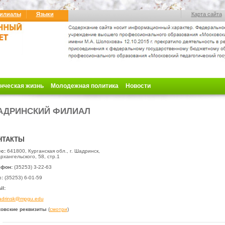
илиалы
Языки
Карта сайта
нческая жизнь
Молодежная политика
Новости
АДРИНСКИЙ ФИЛИАЛ
НТАКТЫ
с:
641800, Курганская обл., г. Шадринск,
Архангельского, 58, стр.1
ефон:
(35253) 3-22-63
:
(35253) 6-01-59
il:
adrinsk@mpgu.edu
овские реквизиты
(
смотри
)