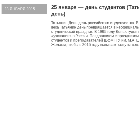
25 января — день студентов (Тат
23 ЯНВАРЯ 2015
день)
Татьянин День-день российского студенчества. В
века Татьянин день превращается в неофициал
студенческий праздник. В 1995 году День студен
«узаконен» в России. Поздравляем с праздником
студентов и преподавателей ШфМГГУ им. М.А. Ш
Желаем, чтобы в 2015 году всем вам -сопутствов