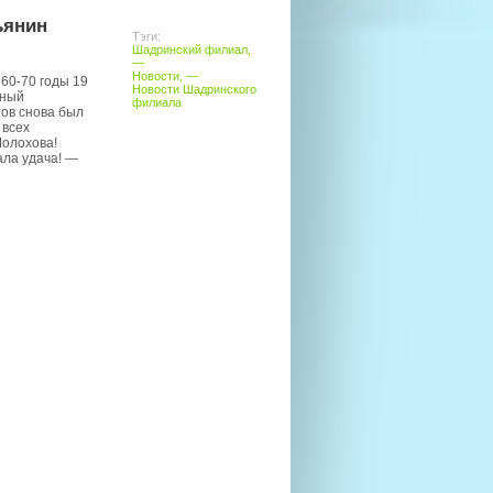
ьянин
Тэги:
Шадринский филиал
,
—
Новости
, —
 60-70 годы 19
Новости Шадринского
ьный
филиала
тов снова был
 всех
олохова!
ала удача! —