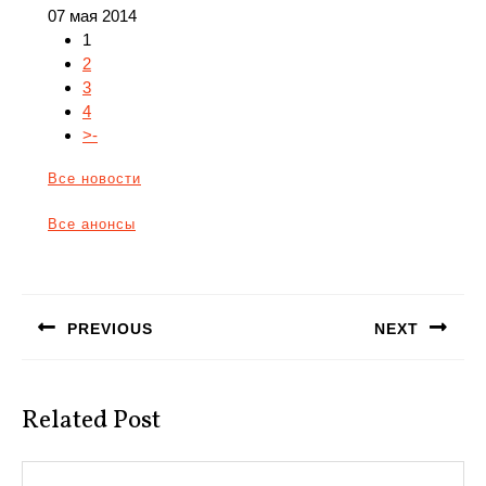
07 мая 2014
1
2
3
4
>-
Все новости
Все анонсы
Навигация
по
PREVIOUS
NEXT
записям
Предыдущая
Следующая
запись:
запись:
Related Post