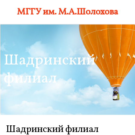
Skip
МГГУ им. М.А.Шолохова
to
content
Шадринский
филиал
Шадринский филиал