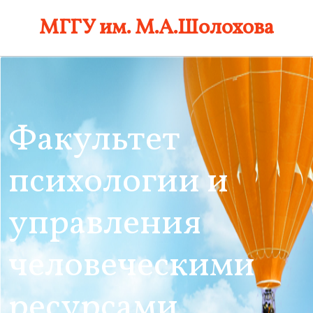
Skip
МГГУ им. М.А.Шолохова
to
content
Факультет
психологии и
управления
человеческими
ресурсами