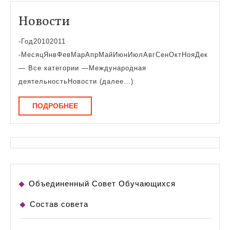
Новости
Новости
-Год20102011
-МесяцЯнвФевМарАпрМайИюнИюлАвгСенОктНояДек
— Все категории —Международная
деятельностьНовости (далее…)
ПОДРОБНЕЕ
ПОДРОБНЕЕ
Объединенный Совет Обучающихся
Состав совета