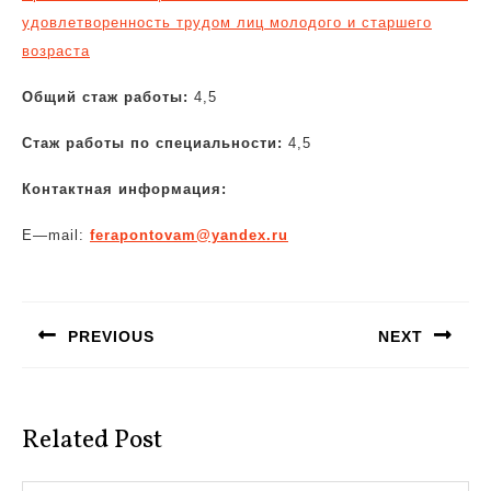
удовлетворенность трудом лиц молодого и старшего
возраста
Общий стаж работы:
4,5
Стаж работы по специальности:
4,5
Контактная информация:
E
—
mail
:
ferapontovam@yandex.ru
Навигация
по
PREVIOUS
NEXT
записям
Предыдущая
Следующая
запись:
запись:
Related Post