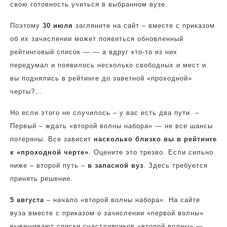
свою готовность учиться в выбранном вузе.
Поэтому
30 июля
загляните на сайт – вместе с приказом
об их зачислении может появиться обновленный
рейтинговый список — — а вдруг кто-то из них
передумал и появилось несколько свободных и мест и
вы поднялись в рейтинге до заветной «проходной»
черты?…
Но если этого не случилось – у вас есть два пути. –
Первый – ждать «второй волны набора» — не все шансы
потеряны. Все зависит
насколько близко вы в рейтинге
к «проходной черте»
. Оцените это трезво. Если сильно
ниже – второй путь –
в запасной вуз
. Здесь требуется
принять решение.
5 августа
– начало «второй волны набора». На сайте
вуза вместе с приказом о зачислении «первой волны»
вывешивают списки счастливчиков «второй волны» —