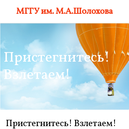
Skip
МГГУ им. М.А.Шолохова
to
content
Пристегнитесь!
Взлетаем!
Пристегнитесь! Взлетаем!