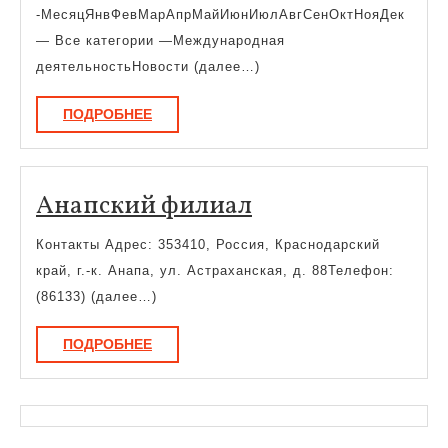
-МесяцЯнвФевМарАпрМайИюнИюлАвгСенОктНояДек
— Все категории —Международная
деятельностьНовости (далее…)
ПОДРОБНЕЕ
ПОДРОБНЕЕ
Анапский
Анапский филиал
филиал
Контакты Адрес: 353410, Россия, Краснодарский
край, г.-к. Анапа, ул. Астраханская, д. 88Телефон:
(86133) (далее…)
ПОДРОБНЕЕ
ПОДРОБНЕЕ