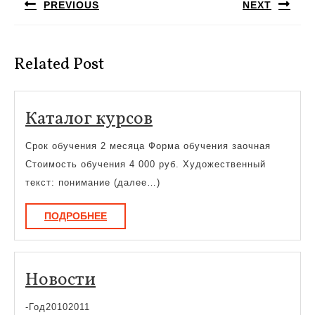
PREVIOUS
NEXT
записям
Предыдущая
Следующая
запись:
запись:
Related Post
Каталог
Каталог курсов
курсов
Срок обучения 2 месяца Форма обучения заочная
Стоимость обучения 4 000 руб. Художественный
текст: понимание (далее…)
ПОДРОБНЕЕ
ПОДРОБНЕЕ
Новости
Новости
-Год20102011