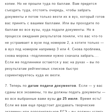
копии. Но не прошли туда по баллам. Вам придется
съездить туда, отстоять очередь, чтобы забрать
документы и потом только везти их в вуз, который готов
вас принять с вашими баллами. Или вы проходите по
баллам во все вузы, куда подали документы. Но в
процессе ожидания результатов поняли, что вас что-то
не устраивает в вузе под номером 2, а хотите только —
в вуз под номером например 3 или 4. Снова проблема,
снова морока –подлинники нужно сначала забрать….
Если же подлинники остаются у вас на руках – вы по
результатам рейтинговых списков быстро
сориентируетесь куда их везти.
7. Теперь по
датам подачи документов
. Если — у вас
сданы все экзамены, то вы должны подать документы —
во все выбранные вами вузы
до 25 июля
. Время есть!
Если же вам еще предстоит досдавать творческие
экзамены или дополнительное ЕГЭ – вы должны успеть