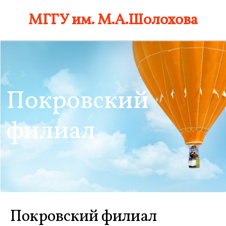
Skip
МГГУ им. М.А.Шолохова
to
content
Покровский
филиал
Покровский филиал