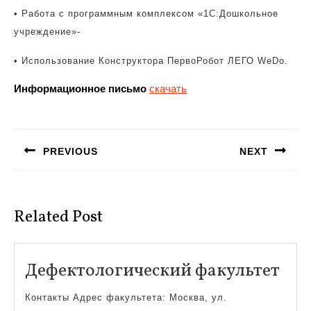
•
Работа с программным комплексом «1С:Дошкольное
учреждение»-
•
Использование Конструктора ПервоРобот ЛЕГО WeDo.
Информационное письмо
скачать
Навигация
по
PREVIOUS
NEXT
записям
Предыдущая
Следующая
запись:
запись:
Related Post
Деф
Дефектологический факультет
фак
Контакты Адрес факультета: Москва, ул.