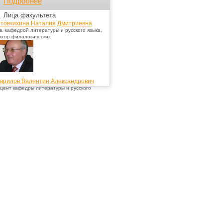
Подробнее
Лица факультета
товчихина Наталия Дмитриевна
в. кафедрой литературы и русского языка,
ктор филологических
врилов Валентин Александрович
цент кафедры литературы и русского