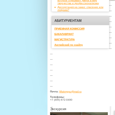
которое открывает двери в мир
творчества и профессионализма
—
Диссертация на заказ: спасение или
ловушка?
—
—
АБИТУРИЕНТАМ
—
—
ПРИЕМНАЯ КОМИССИЯ
—
БАКАЛАВРИАТ
—
МАГИСТРАТУРА
—
Английский по скайпу
—
—
—
—
—
—
—
—
Почта:
filfakmggu@mail.ru
Телефоны:
+7 (495) 672-0490
Экскурсия