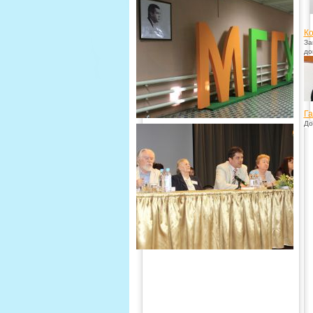
Ко
За
до
Га
До