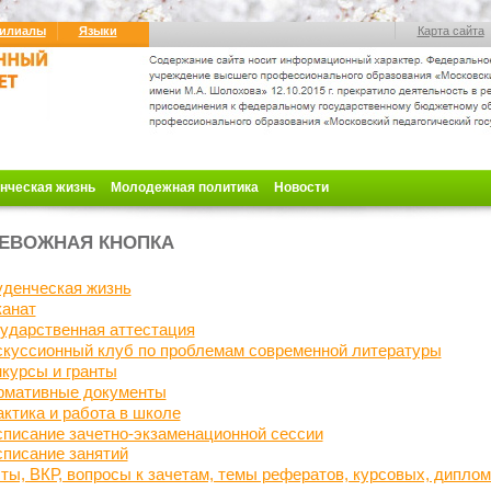
илиалы
Языки
Карта сайта
нческая жизнь
Молодежная политика
Новости
ЕВОЖНАЯ КНОПКА
уденческая жизнь
канат
ударственная аттестация
скуссионный клуб по проблемам современной литературы
нкурсы
и гранты
рмативные документы
ктика и работа в школе
писание зачетно-экзаменационной сессии
писание занятий
ты, ВКР, вопросы к зачетам, темы рефератов, курсовых, дипло