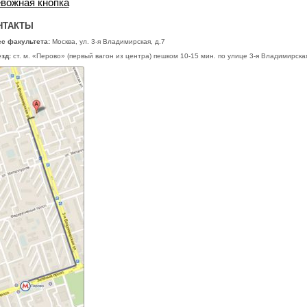
вожная кнопка
НТАКТЫ
с факультета:
Москва, ул. 3-я Владимирская, д.7
зд:
ст. м. «Перово» (первый вагон из центра) пешком 10-15 мин. по улице 3-я Владимирская