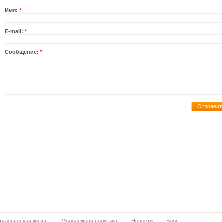
Имя:
*
Е-mail:
*
Сообщение:
*
туденчнская жизнь
Молодёжная политика
Новости
Блог