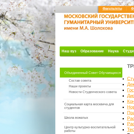
Факультеты
Ф
Наш вуз
Образование
Наука
Студе
ТР
Объединенный Совет Обучающихся
Ст
Состав совета
Де
Наши проекты
Гос
Новости Студенческого совета
Ди
Ко
Социальная карта москвича для
Но
студентов
Пра
Школа вожатых
Рас
Рас
Центр культурно-воспитательной
Тес
работы