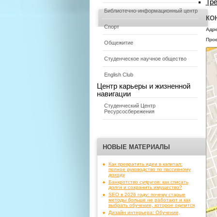
Тре
Библиотечно-информационный центр
КО
Спорт
Адре
Прое
Общежитие
Студенческое научное общество
English Club
Центр карьеры и жизненной
навигации
Студенческий Центр
Ресурсосбережения
НОВЫЕ МАТЕРИАЛЫ
Как превратить идеи в капитал:
полное руководство по пассивному
доходу
Банкротство супругов: как списать
долги и сохранить имущество?
SEO в 2026 году: почему старые
методы больше не работают и как
выбрать обучение, которое окупится
Дизайн интерьера: Обучение,