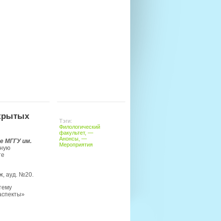
ткрытых
Тэги:
Филологический
факультет
, —
Анонсы
, —
е МГГУ им.
Мероприятия
жную
те
ж, ауд. №20.
тему
аспекты»