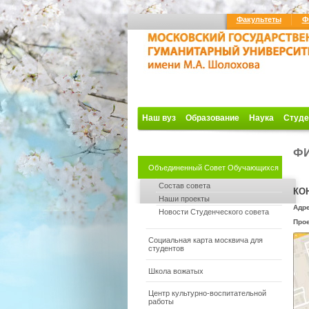
Факультеты
Ф
Наш вуз
Образование
Наука
Студе
ФИ
Объединенный Совет Обучающихся
Состав совета
КО
Наши проекты
Адре
Новости Студенческого совета
Прое
Социальная карта москвича для
студентов
Школа вожатых
Центр культурно-воспитательной
работы