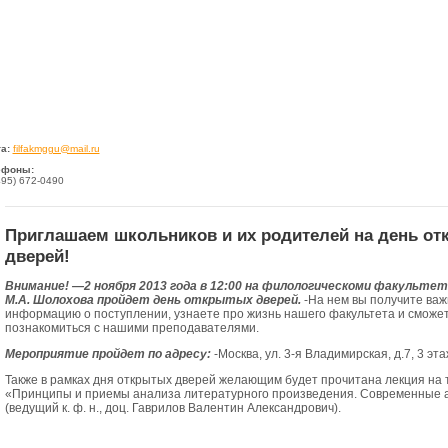
а:
filfakmggu@mail.ru
ефоны:
495) 672-0490
Приглашаем школьников и их родителей на день о
дверей!
Внимание! —
2 ноября 2013 года в 12:00 на филологическоми факультет
М.А. Шолохова пройдет день открытых дверей.
-На нем вы получите ва
информацию о поступлении, узнаете про жизнь нашего факультета и сможе
познакомиться с нашими преподавателями.
Мероприятие пройдет по адресу:
-Москва, ул. 3-я Владимирская, д.7, 3 эта
Также в рамках дня открытых дверей желающим будет прочитана лекция на 
«Принципы и приемы анализа литературного произведения. Современные 
(ведущий к. ф. н., доц. Гаврилов Валентин Александрович).