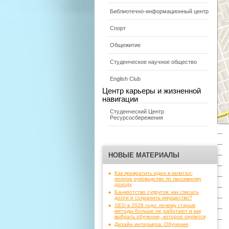
Библиотечно-информационный центр
Спорт
Общежитие
Студенческое научное общество
English Club
Центр карьеры и жизненной
навигации
Студенческий Центр
Ресурсосбережения
—
—
НОВЫЕ МАТЕРИАЛЫ
—
—
Как превратить идеи в капитал:
—
полное руководство по пассивному
доходу
—
Банкротство супругов: как списать
долги и сохранить имущество?
—
SEO в 2026 году: почему старые
—
методы больше не работают и как
выбрать обучение, которое окупится
—
Дизайн интерьера: Обучение,