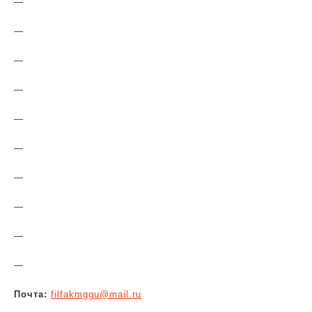
—
—
—
—
—
—
—
—
—
—
Почта:
filfakmggu@mail.ru