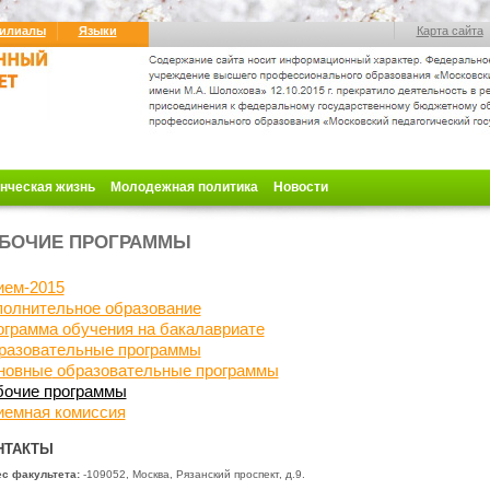
илиалы
Языки
Карта сайта
нческая жизнь
Молодежная политика
Новости
БОЧИЕ ПРОГРАММЫ
ием-2015
полнительное образование
грамма обучения на бакалавриате
разовательные программы
новные
образовательные программы
бочие программы
иемная комиссия
НТАКТЫ
с факультета:
-109052, Москва, Рязанский проспект, д.9.