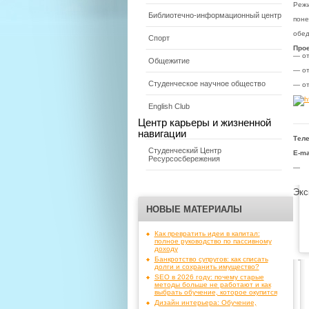
Режи
Библиотечно-информационный центр
поне
обед
Спорт
Прое
— от
Общежитие
— от
Студенческое научное общество
— о
English Club
Центр карьеры и жизненной
навигации
Тел
Студенческий Центр
E-ma
Ресурсосбережения
—
Экс
НОВЫЕ МАТЕРИАЛЫ
Как превратить идеи в капитал:
полное руководство по пассивному
доходу
Банкротство супругов: как списать
долги и сохранить имущество?
SEO в 2026 году: почему старые
методы больше не работают и как
выбрать обучение, которое окупится
Дизайн интерьера: Обучение,