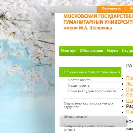
Факультеты
Ф
Наш вуз
Образование
Наука
Студе
РА
Объединенный Совет Обучающихся
Пр
Состав совета
До
Наши проекты
Про
Новости Студенческого совета
Об
Ос
Социальная карта москвича для
Ра
студентов
Пр
Школа вожатых
КО
Центр культурно-воспитательной
Адре
работы