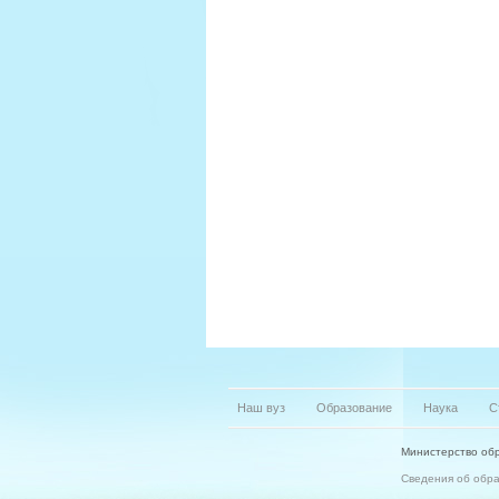
Наш вуз
Образование
Наука
С
Министерство обр
Сведения об обр