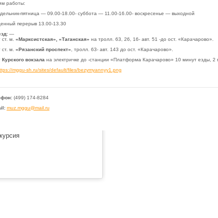
м работы:
дельник-пятница — 09.00-18.00- суббота — 11.00-16.00- воскресенье — выходной
енный перерыв 13.00-13.30
зд:
—
 ст. м.
«Марксистская»,
«Таганская»
на тролл. 63, 26, 16- авт. 51 -до ост. «Карачарово».
 ст. м.
«Рязанский проспект»
, тролл. 63- авт. 143 до ост. «Карачарово».
т
Курского вокзала
на электричке до -станции «Платформа Карачарово» 10 минут езды, 2 
ефон:
(499) 174-8284
il:
muz.mggu@mail.ru
курсия