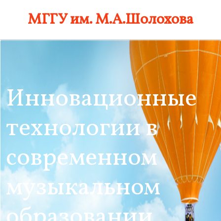
Skip
МГГУ им. М.А.Шолохова
to
content
Инновационные
технологии в
современном
музыкальном
образовании