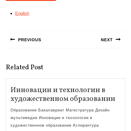
English
Навигация
по
PREVIOUS
NEXT
записям
Предыдущая
Следующая
запись:
запись:
Related Post
Инновации и технологии в
Инн
художественном образовании
и
Образование Бакалавриат Магистратура Дизайн
тех
мультимедиа Инновации и технологии в
в
художественном образовании Аспирантура