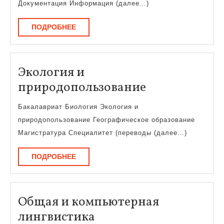
худ
Документация Информация (далее…)
обр
ПОДРОБНЕЕ
ПОДРОБНЕЕ
Экология и
Экология
природопользование
и
Бакалавриат Биология Экология и
природополь
природопользование Географическое образование
Магистратура Специалитет (переводы (далее…)
ПОДРОБНЕЕ
ПОДРОБНЕЕ
Общая и компьютерная
Общая
лингвистика