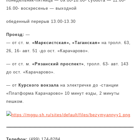
понедельник-пятница — 09.00-18.00- суббота — 11.00-
16.00- воскресенье — выходной
обеденный перерыв 13.00-13.30
Проезд:
—
— от ст. м.
«Марксистская»,
«Таганская»
на тролл. 63,
26, 16- авт. 51 -до ост. «Карачарово».
— от ст. м.
«Рязанский проспект»
, тролл. 63- авт. 143
до ост. «Карачарово».
— от
Курского вокзала
на электричке до -станции
«Платформа Карачарово» 10 минут езды, 2 минуты
пешком.
Телефон:
(499) 174-8284