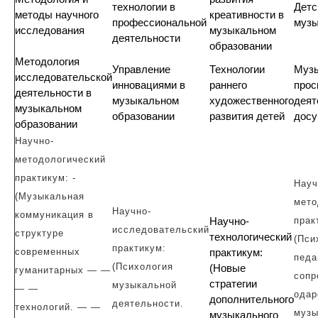
технологии в
Детс
методы научного
креативности в
профессиональной
музы
исследования
музыкальном
деятельности
образовании
Методология
Управление
Технологии
Музы
исследовательской
инновациями в
раннего
прос
деятельности в
музыкальном
художественного
деят
музыкальном
образовании
развития детей
досу
образовании
Научно-
методологический
практикум: -
Науч
(Музыкальная
мето
Научно-
коммуникация в
Научно-
прак
исследовательский
структуре
технологический
(Пси
практикум:
современных
практикум:
педа
(Психология
(Новые
гуманитарных — —
сопр
стратегии
музыкальной
— —
одар
дополнительного
деятельности.
технологий. — —
музы
музыкального