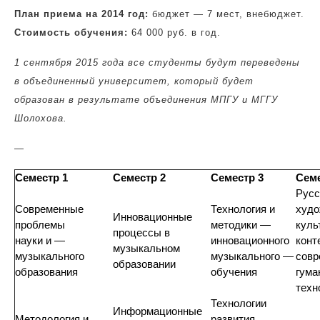
План приема на 2014 год:
бюджет — 7 мест, внебюджет.
Стоимость обучения:
64 000 руб. в год.
1 сентября 2015 года все студенты будут переведены
в объединенный университет, который будет
образован в результате объединения МПГУ и МГГУ
Шолохова.
—
Семестр 1
Семестр 2
Семестр 3
Семе
Русс
Современные
Технология и
худо
Инновационные
проблемы
методики —
куль
процессы в
науки и —
инновационного
конт
музыкальном
музыкального
музыкального —
совр
образовании
образования
обучения
гума
техн
Технологии
Информационные
Методология и
развития