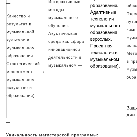
Интерактивные
—
рбразования.
обра
методы
Адаптивные
Форм
Качество и
музыкального
технологии
ауто
результат в
музыкального
обучения.
комп
музыкальной
образования
Акустическая
музы
взрослых.
культуре и
среда как сфера
Проектная
испо
музыкальном
инновационной
технология в
Мето
образовании.
деятельности в
музыкальном
в пр
Стратегический
музыкальном —
образовании).
музы
менеджмент — -в
обра
музыкальном
искусстве и
образовании).
Защи
дисс
—
Уникальность магистерской программы: