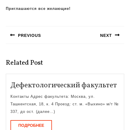
Приглашаются все желающие!
Навигация
по
PREVIOUS
NEXT
записям
Предыдущая
Следующая
запись:
запись:
Related Post
Деф
Дефектологический факультет
фак
Контакты Адрес факультета: Москва, ул.
Ташкентская, 18, к. 4 Проезд: ст. м. «Выхино» м/т №
337, до ост. (далее…)
ПОДРОБНЕЕ
ПОДРОБНЕЕ