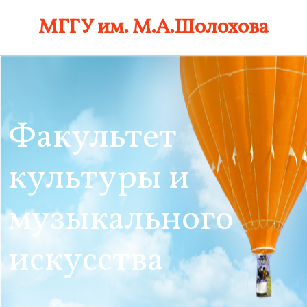
Skip
МГГУ им. М.А.Шолохова
to
content
Факультет
культуры и
музыкального
искусства