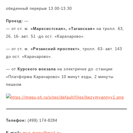
обеденный перерыв 13.00-13.30
Проезд:
—
— от ст. м.
«Марксистская»,
«Таганская»
на тролл. 63,
26, 16- авт. 51 -до ост. «Карачарово».
— от ст. м.
«Рязанский проспект»
, тролл. 63- авт. 143
до ост. «Карачарово».
— от
Курского вокзала
на электричке до -станции
«Платформа Карачарово» 10 минут езды, 2 минуты
пешком.
Телефон:
(499) 174-8284
E-mail:
muz.mggu@mail.ru