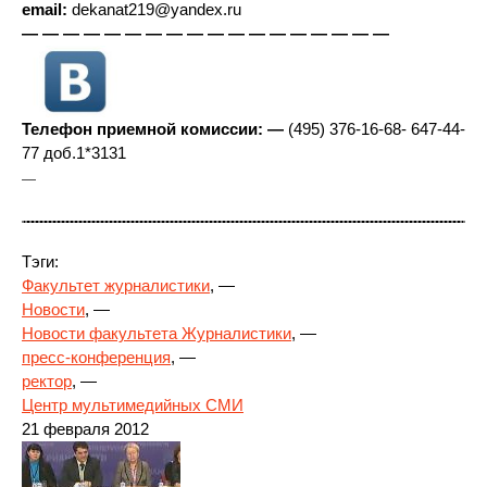
email:
dekanat219@yandex.ru
— — — — — — — — — — — — — — — — — —
Телефон приемной комиссии: —
(495) 376-16-68- 647-44-
77 доб.1*3131
—
Тэги:
Факультет журналистики
, —
Новости
, —
Новости факультета Журналистики
, —
пресс-конференция
, —
ректор
, —
Центр мультимедийных СМИ
21 февраля 2012