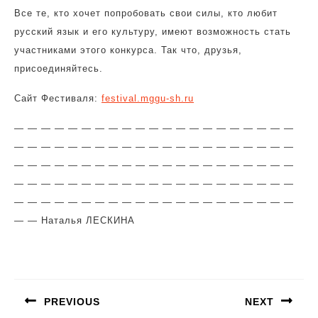
Все те, кто хочет попробовать свои силы, кто любит
русский язык и его культуру, имеют возможность стать
участниками этого конкурса. Так что, друзья,
присоединяйтесь.
Сайт Фестиваля:
festival.mggu-sh.ru
— — — — — — — — — — — — — — — — — — — — —
— — — — — — — — — — — — — — — — — — — — —
— — — — — — — — — — — — — — — — — — — — —
— — — — — — — — — — — — — — — — — — — — —
— — — — — — — — — — — — — — — — — — — — —
— —
Наталья ЛЕСКИНА
Навигация
по
PREVIOUS
NEXT
записям