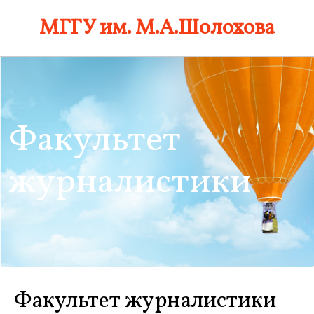
Skip
МГГУ им. М.А.Шолохова
to
content
Факультет
журналистики
Факультет журналистики