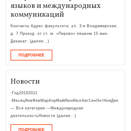
языков и международных
Факультет
коммуникаций
иностранных
Контакты Адрес факультета: ул. 3-я Владимирская,
языков
д. 7 Проезд: от ст. м. «Перово» пешком 15 мин.
и
Деканат: (далее…)
международных
ПОДРОБНЕЕ
ПОДРОБНЕЕ
коммуникаций
Новости
Новости
-Год20102011
-МесяцЯнвФевМарАпрМайИюнИюлАвгСенОктНояДек
— Все категории —Международная
деятельностьНовости (далее…)
ПОДРОБНЕЕ
ПОДРОБНЕЕ