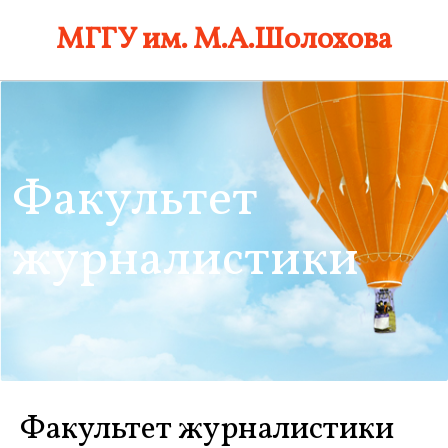
Skip
МГГУ им. М.А.Шолохова
to
content
Факультет
журналистики
Факультет журналистики