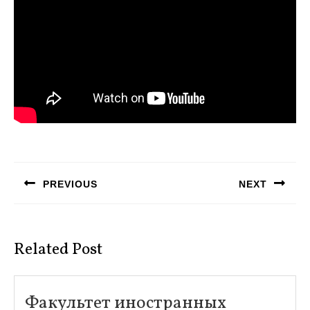
Навигация
по
PREVIOUS
NEXT
записям
Предыдущая
Следующая
запись:
запись:
Related Post
Факультет иностранных