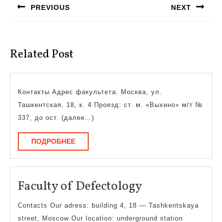
PREVIOUS
NEXT
записям
Предыдущая
Следующая
запись:
запись:
Related Post
Контакты Адрес факультета: Москва, ул.
Ташкентская, 18, к. 4 Проезд: ст. м. «Выхино» м/т №
337, до ост. (далее…)
ПОДРОБНЕЕ
ПОДРОБНЕЕ
Faculty
Faculty of Defectology
of
Contacts Our adress: building 4, 18 — Tashkentskaya
Defectology
street, Moscow Our location: underground station