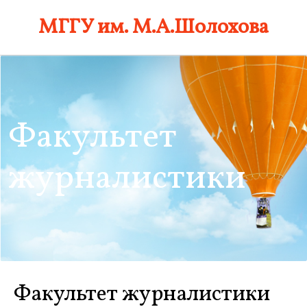
Skip
МГГУ им. М.А.Шолохова
to
content
Факультет
журналистики
Факультет журналистики