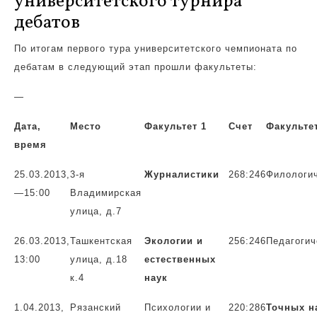
университетского турнира
дебатов
По итогам первого тура университетского чемпионата по
дебатам в следующий этап прошли факультеты:
—
Дата,
Место
Факультет 1
Счет
Факультет
время
25.03.2
013,
3-я
Журналистики
268:246
Филологи
—
15:00
Владимирская
улица, д.7
26.03.20
13,
Ташкентская
Экологии и
256:246
Педагогич
13:00
улица, д.18
естественных
к.4
наук
1.04.2013
,
Рязанский
Психологии и
220:286
Точных н