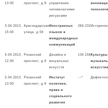
13:00
проспект, д.9
управления
инновац
человеческими
технолог
ресурсами
3.04.2013,
Краснодарская
Иностранных
284:232
Историчес
15:00
улица, д.59
языков и
международных
коммуникаций
4.04.2013
,
Рязанский
Дизайна и
134:156
Культуры
12:00
проспект, д.9
визуальных
музыкаль
искусств
искусств
5.04.20
13,
Рязанский
Институт
-:-*
Дефектол
13:00
проспект, д.9
политики,
права и
социального
развития