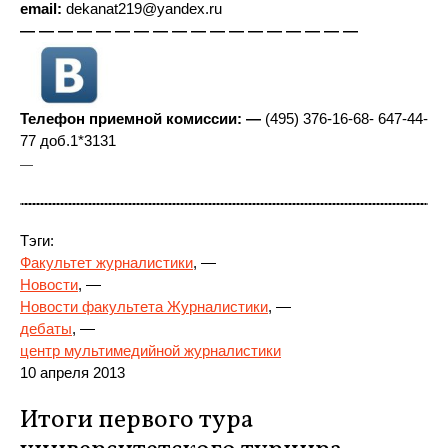
email:
dekanat219@yandex.ru
— — — — — — — — — — — — — — — — — —
Телефон приемной комиссии: —
(495) 376-16-68- 647-44-
77 доб.1*3131
—
Тэги:
Факультет журналистики
, —
Новости
, —
Новости факультета Журналистики
, —
дебаты
, —
центр мультимедийной журналистики
10 апреля 2013
Итоги первого тура