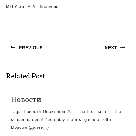
МГГУ им. М.А. Шолохова
—
Навигация
по
PREVIOUS
NEXT
записям
Предыдущая
Следующая
запись:
запись:
Related Post
Новости
Новости
Tags: Новости 16 октября 2011 The first game — the
season is open! Yesterday the first game of 24th
Moscow (далее…)