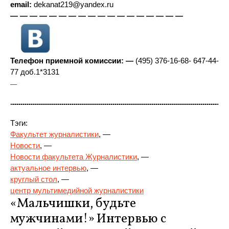
email:
dekanat219@yandex.ru
— — — — — — — — — — — — — — — — — —
Телефон приемной комиссии: —
(495) 376-16-68- 647-44-
77 доб.1*3131
—
Тэги:
Факультет журналистики
, —
Новости
, —
Новости факультета Журналистики
, —
актуальное интервью
, —
круглый стол
, —
центр мультимедийной журналистики
«Мальчишки, будьте
мужчинами!» Интервью с