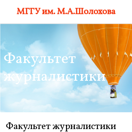
Skip
МГГУ им. М.А.Шолохова
to
content
Факультет
журналистики
Факультет журналистики