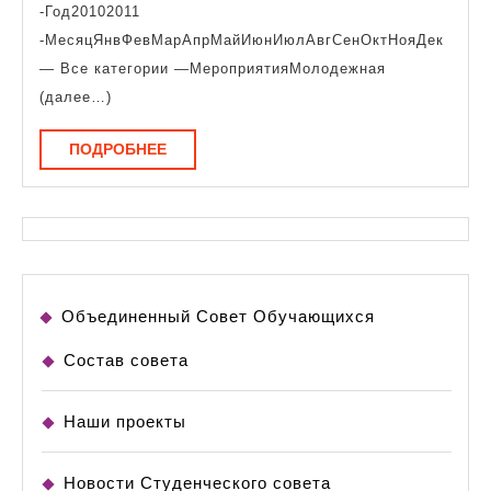
анонсы
-Год20102011
-МесяцЯнвФевМарАпрМайИюнИюлАвгСенОктНояДек
— Все категории —МероприятияМолодежная
(далее…)
ПОДРОБНЕЕ
ПОДРОБНЕЕ
Объединенный Совет Обучающихся
Состав совета
Наши проекты
Новости Студенческого совета