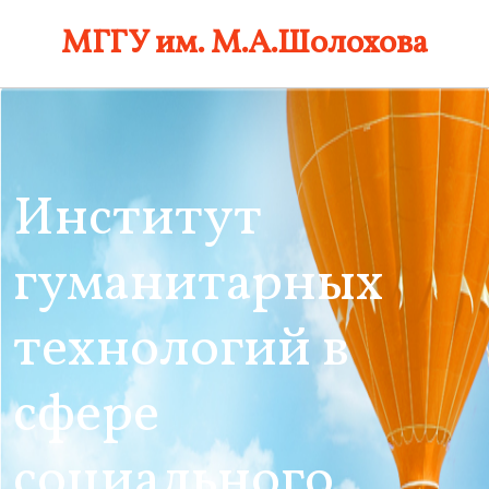
Skip
МГГУ им. М.А.Шолохова
to
content
Институт
гуманитарных
технологий в
сфере
социального