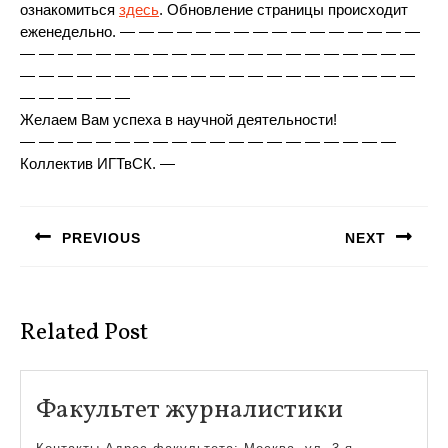
ознакомиться
здесь
. Обновление страницы происходит
еженедельно. — — — — — — — — — — — — — — — —
— — — — — — — — — — — — — — — — — — — — —
— — — — — — — — — — — — — — — — — — — — —
— — — — — —
Желаем Вам успеха в научной деятельности!
— — — — — — — — — — — — — — — — — — — —
Коллектив ИГТвСК. —
Навигация
по
PREVIOUS
NEXT
записям
Предыдущая
Следующая
запись:
запись:
Related Post
Факульт
Факультет журналистики
журнали