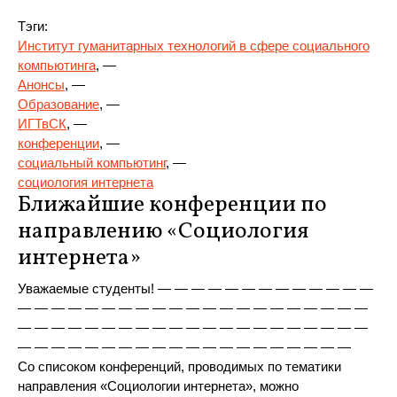
Тэги:
Институт гуманитарных технологий в сфере социального
компьютинга
, —
Анонсы
, —
Образование
, —
ИГТвСК
, —
конференции
, —
социальный компьютинг
, —
социология интернета
Ближайшие конференции по
направлению «Социология
интернета»
Уважаемые студенты! — — — — — — — — — — — — —
— — — — — — — — — — — — — — — — — — — — —
— — — — — — — — — — — — — — — — — — — — —
— — — — — — — — — — — — — — — — — — — —
Со списоком конференций, проводимых по тематики
направления «Социологии интернета», можно