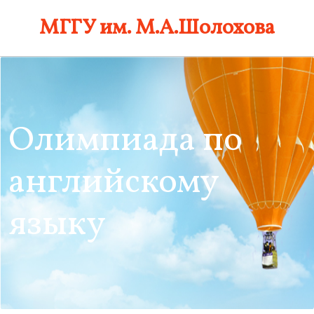
Skip
МГГУ им. М.А.Шолохова
to
content
Олимпиада по
английскому
языку