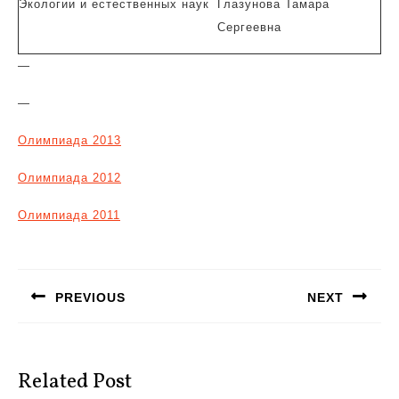
Экологии и естественных наук
Глазунова Тамара
Сергеевна
—
—
Олимпиада 2013
Олимпиада 2012
Олимпиада 2011
Навигация
по
PREVIOUS
NEXT
записям
Предыдущая
Следующая
запись:
запись:
Related Post