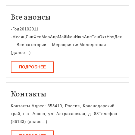
Все
Все анонсы
анонсы
-Год20102011
-МесяцЯнвФевМарАпрМайИюнИюлАвгСенОктНояДек
— Все категории —МероприятияМолодежная
(далее…)
ПОДРОБНЕЕ
ПОДРОБНЕЕ
Контакты
Контакты
Контакты Адрес: 353410, Россия, Краснодарский
край, г.-к. Анапа, ул. Астраханская, д. 88Телефон:
(86133) (далее…)