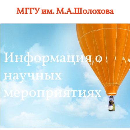
Skip
МГГУ им. М.А.Шолохова
to
content
Информация о
научных
мероприятиях