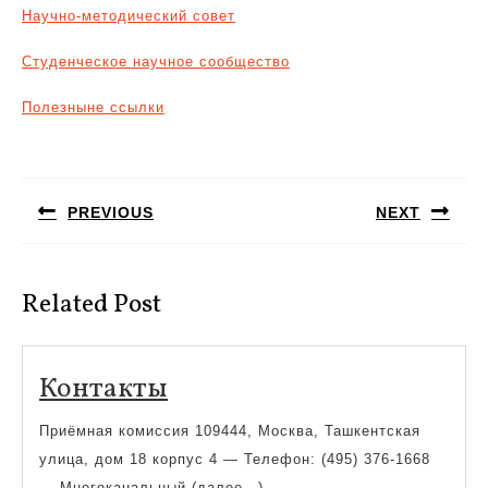
Научно-методический совет
Студенческое научное сообщество
Полезныне ссылки
Навигация
по
PREVIOUS
NEXT
записям
Предыдущая
Следующая
запись:
запись:
Related Post
Контакты
Контакты
Приёмная комиссия 109444, Москва, Ташкентская
улица, дом 18 корпус 4 — Телефон: (495) 376-1668
— Многоканальный (далее…)