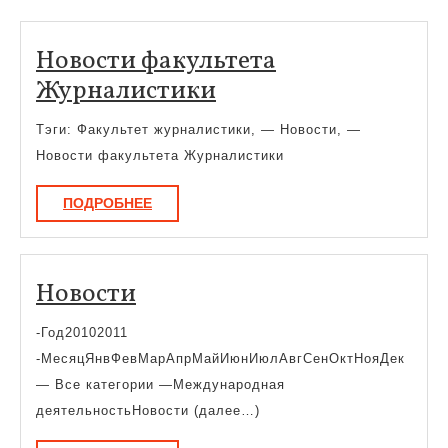
Новости факультета
Новости
Журналистики
факультета
Тэги: Факультет журналистики, — Новости, —
Журналистики
Новости факультета Журналистики
ПОДРОБНЕЕ
ПОДРОБНЕЕ
Новости
Новости
-Год20102011
-МесяцЯнвФевМарАпрМайИюнИюлАвгСенОктНояДек
— Все категории —Международная
деятельностьНовости (далее…)