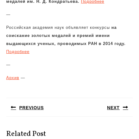
медалей им. Н. Д. Кондратьева.
Подробнее
—
Российская академия наук объявляет конкурсы
на
соискание золотых медалей и премий имени
выдающихся ученых, проводимых РАН в 2014 году.
Подробнее
—
Архив
—
Навигация
по
PREVIOUS
NEXT
записям
Предыдущая
Следующая
запись:
запись:
Related Post