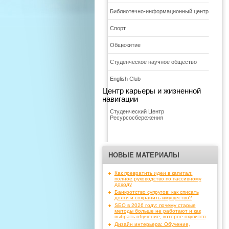
Библиотечно-информационный центр
Спорт
Общежитие
Студенческое научное общество
English Club
Центр карьеры и жизненной
навигации
Студенческий Центр
Ресурсосбережения
НОВЫЕ МАТЕРИАЛЫ
Как превратить идеи в капитал:
полное руководство по пассивному
доходу
Банкротство супругов: как списать
долги и сохранить имущество?
SEO в 2026 году: почему старые
методы больше не работают и как
выбрать обучение, которое окупится
Дизайн интерьера: Обучение,