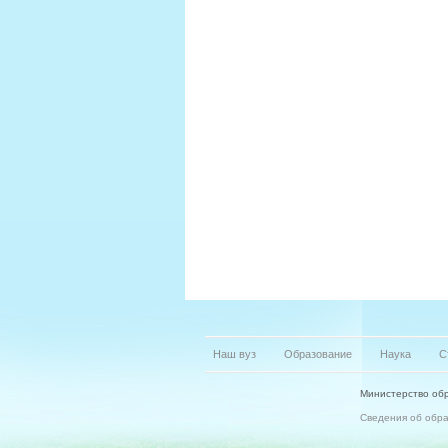
Наш вуз
Образование
Наука
С
Министерство обр
Сведения об обр