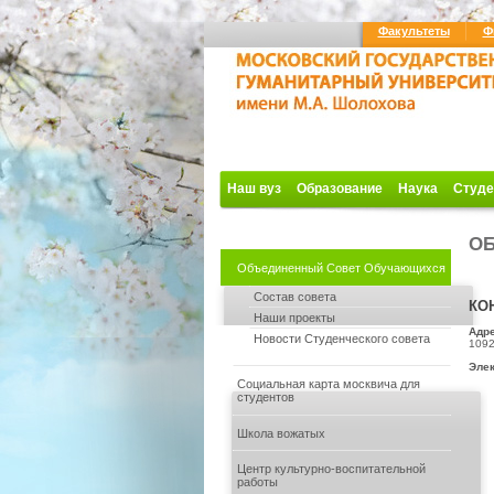
Факультеты
Ф
Наш вуз
Образование
Наука
Студе
ОБ
Объединенный Совет Обучающихся
Состав совета
КО
Наши проекты
Адре
Новости Студенческого совета
1092
Элек
Социальная карта москвича для
студентов
Школа вожатых
Центр культурно-воспитательной
работы