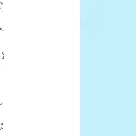
го
а
ее
е,
. В
014
а
ки
 и
3-