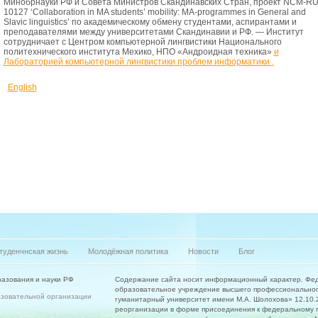
Минобрнауки РФ и Совета Министров Скандинавских Стран, проект NCM-R
10127 ‘Collaboration in MA students’ mobility: MA-programmes in General and
Slavic linguistics’ по академическому обмену студентами, аспирантами и
преподавателями между университетами Скандинавии и РФ. — Институт
сотрудничает с Центром компьютерной лингвистики Национального
политехнического института Мехико, НПО «Андроидная техника»
и
Лабораторией компьютерной лингвистики проблем информатики
.
English
туденчнская жизнь
Молодёжная политика
Новости
Блог
азования и науки РФ
Содержание сайта носит информационный характер. Фе
образовательное учреждение высшего профессиональног
азовательной организации
гуманитарный университет имени М.А. Шолохова» 12.10.20
реорганизации в форме присоединения к федеральному 