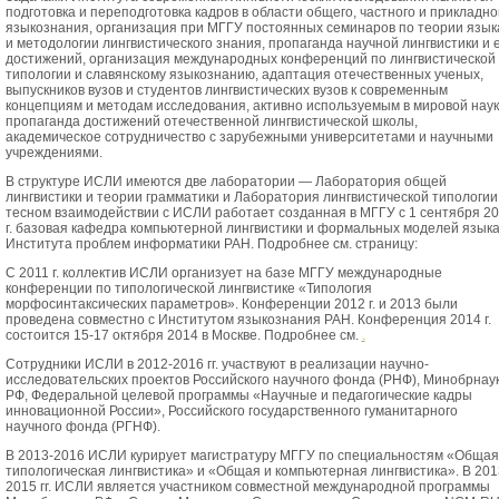
подготовка и переподготовка кадров в области общего, частного и прикладно
языкознания, организация при МГГУ постоянных семинаров по теории язык
и методологии лингвистического знания, пропаганда научной лингвистики и 
достижений, организация международных конференций по лингвистической
типологии и славянскому языкознанию, адаптация отечественных ученых,
выпускников вузов и студентов лингвистических вузов к современным
концепциям и методам исследования, активно используемым в мировой наук
пропаганда достижений отечественной лингвистической школы,
академическое сотрудничество с зарубежными университетами и научными
учреждениями.
В структуре ИСЛИ имеются две лаборатории — Лаборатория общей
лингвистики и теории грамматики и Лаборатория лингвистической типологии
тесном взаимодействии с ИСЛИ работает созданная в МГГУ с 1 сентября 2
г. базовая кафедра компьютерной лингвистики и формальных моделей язык
Института проблем информатики РАН. Подробнее см. страницу:
С 2011 г. коллектив ИСЛИ организует на базе МГГУ международные
конференции по типологической лингвистике «Типология
морфосинтаксических параметров». Конференции 2012 г. и 2013 были
проведена совместно с Институтом языкознания РАН. Конференция 2014 г.
состоится 15-17 октября 2014 в Москве. Подробнее см.
.
Сотрудники ИСЛИ в 2012-2016 гг. участвуют в реализации научно-
исследовательских проектов Российского научного фонда (РНФ), Минобрнау
РФ, Федеральной целевой программы «Научные и педагогические кадры
инновационной России», Российского государственного гуманитарного
научного фонда (РГНФ).
В 2013-2016 ИСЛИ курирует магистратуру МГГУ по специальностям «Общая
типологическая лингвистика» и «Общая и компьютерная лингвистика». В 201
2015 гг. ИСЛИ является участником совместной международной программы