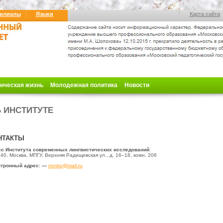
илиалы
Языки
Карта сайта
нческая жизнь
Молодежная политика
Новости
 ИНСТИТУТЕ
НТАКТЫ
с Института современных лингвистических исследований
:
40, Москва, МПГУ, Верхняя Радищевская
ул., д. 16–18, комн. 206
тронный адрес: —
rronko@mail.ru