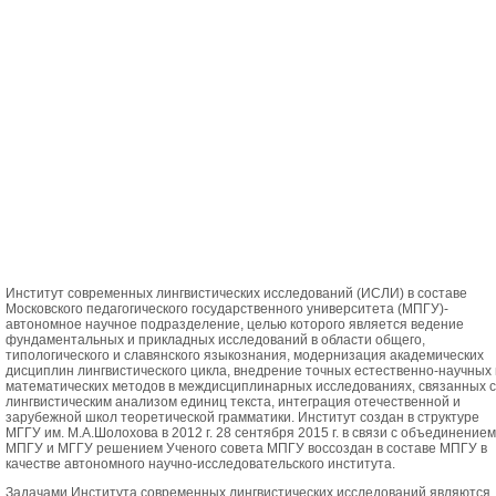
Институт современных лингвистических исследований (ИСЛИ) в составе
Московского педагогического государственного университета (МПГУ)-
автономное научное подразделение, целью которого является ведение
фундаментальных и прикладных исследований в области общего,
типологического и славянского языкознания, модернизация aкадемических
дисциплин лингвистического цикла, внедрение точных естественно-научных 
математических методов в междисциплинарных исследованиях, связанных с
лингвистическим анализом единиц текста, интеграция отечественной и
зарубежной школ теоретической грамматики. Институт создан в структуре
МГГУ им. М.А.Шолохова в 2012 г. 28 сентября 2015 г. в связи с объединением
МПГУ и МГГУ решением Ученого совета МПГУ воссоздан в составе МПГУ в
качестве автономного научно-исследовательского института.
Задачами Института современных лингвистических исследований являются