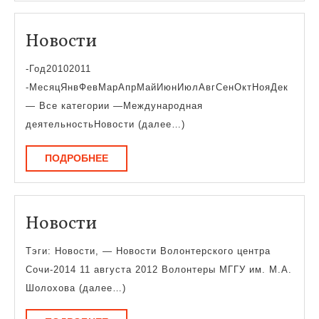
писателя
Новости
Новости
-Год20102011
-МесяцЯнвФевМарАпрМайИюнИюлАвгСенОктНояДек
— Все категории —Международная
деятельностьНовости (далее…)
ПОДРОБНЕЕ
ПОДРОБНЕЕ
Новости
Новости
Тэги: Новости, — Новости Волонтерского центра
Сочи-2014 11 августа 2012 Волонтеры МГГУ им. М.А.
Шолохова (далее…)