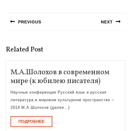
Навигация
по
PREVIOUS
NEXT
записям
Предыдущая
Следующая
запись:
запись:
Related Post
М.А.Шолохов в современном
М.А.Шол
мире (к юбилею писателя)
в
Научные конференции Русский язык и русская
совреме
литература в мировом культурном пространстве –
мире
2014 М.А.Шолохов (далее…)
(к
ПОДРОБНЕЕ
ПОДРОБНЕЕ
юбилею