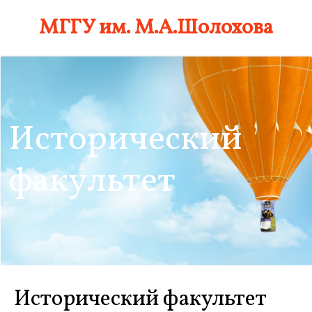
Skip
МГГУ им. М.А.Шолохова
to
content
Исторический
факультет
Исторический факультет