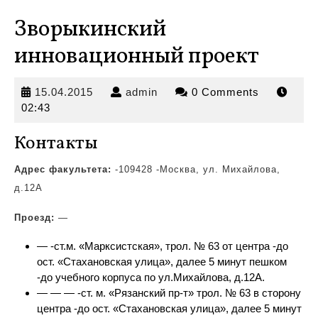
Зворыкинский
инновационный проект
15.04.2015
admin
15.04.2015
admin
0 Comments
02:43
Контакты
Адрес факультета:
-109428 -Москва, ул. Михайлова,
д.12А
Проезд:
—
— -ст.м. «Марксистская», трол.
№ 63 от центра -до
ост. «Стахановская улица», далее 5 минут пешком
-до учебного корпуса по ул.Михайлова, д.12А.
— — — -ст. м. «Рязанский пр-т» трол. № 63 в сторону
центра -до ост. «Стахановская улица», далее 5 минут