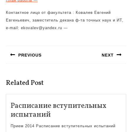
План работы —
Контактное лицо от факультета : Ковалев Евгений
Евгеньевич, заместитель декана ф-та точных наук и ИТ,
e-mail: ekovalev@yandex.ru —
Навигация
по
PREVIOUS
NEXT
записям
Предыдущая
Следующая
запись:
запись:
Related Post
Расписание вступительных
Расписание
испытаний
вступительных
Прием 2014 Расписание вступительных испытаний