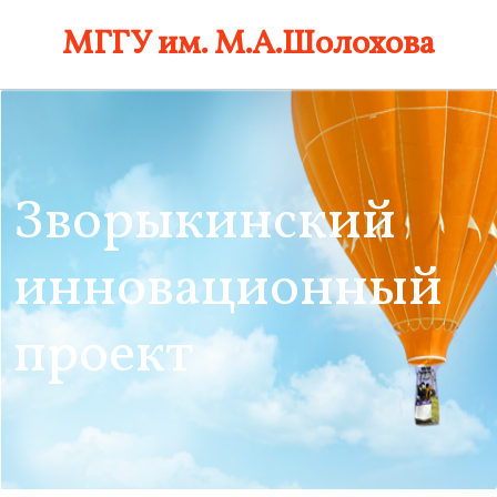
Skip
МГГУ им. М.А.Шолохова
to
content
Зворыкинский
инновационный
проект