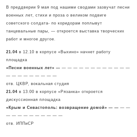
В преддверии 9 мая под нашими сводами зазвучат песни
военных лет, стихи и проза о великом подвиге
советского солдата- по коридорам поплывут
танцевальные пары, — откроется выставка творческих
работ и многое другое.
21.04
в 12.10 в корпусе «Выхино» начнет работу
площадка
«Песни военных лет» —
— — — — — — — — — — — —
— — — — — — — — —
отв. ЦКВР, вокальная студия
21.04
в 13.00 в корпусе «Рязанка» откроется
дискуссионная площадка
«Крым и Севастополь: возвращение домой» — —
— —
— — — — — — — — — —
отв. ИППиСР