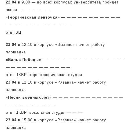
22.04
в 9.00 — во всех корпусах университета пройдет
акция — — — — — —
«Георгиевская ленточка» —
— — — — — — — — — —
— — — — — — — — — — — —
отв. ВЦ
23.04
в 12.10 в корпусе «Выхино» начнет работу
площадка
«Вальс Победы»
— — — — — — — — — — — — — — —
— — — — — — — — — — — —
отв. ЦКВР, хореографическая студия
23.04
в 12.10 в корпусе «Рязанка» начнет работу
площадка
«Песни военных лет»
— — — — — — — — — — — — —
— — — — — — — — —
отв. ЦКВР, вокальная студия — — —
23.04
в 15.00 в корпусе «Рязанка» начнет работу
площадка