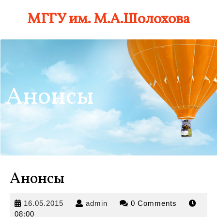
Skip
МГГУ им. М.А.Шолохова
to
content
Анонсы
Анонсы
16.05.2015
admin
16.05.2015
admin
0 Comments
08:00