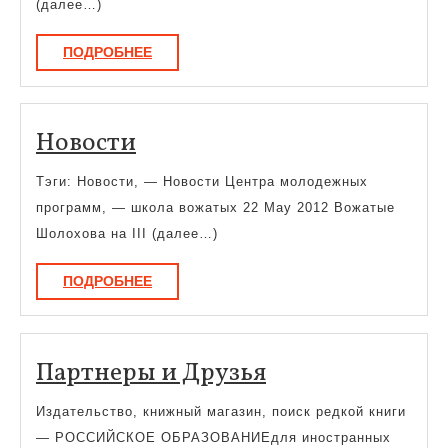
им.
(далее…)
Р.Г.
ПОДРОБНЕЕ
ПОДРОБНЕЕ
Кузеева
Новости
Новости
Тэги: Новости, — Новости Центра молодежных
программ, — школа вожатых 22 May 2012 Вожатые
Шолохова на III (далее…)
ПОДРОБНЕЕ
ПОДРОБНЕЕ
Партнеры
Партнеры и Друзья
и
Издательство, книжный магазин, поиск редкой книги
Друзья
— РОССИЙСКОЕ ОБРАЗОВАНИЕдля иностранных