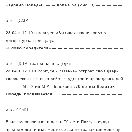
«Турнир Победы»
— — волейбол (юноши) — — — — —
— — — — —
отв. ЦСМР
28.04
в 12.10 в корпусе «Выхино» начнет работу
литературная площадка
«Слово победителя» — — —
— — — — — — — — — —
— — — — — —
отв. ЦКВР, театральная студия
28.04
в 12.10 в корпусе «Рязанка» откроет свои двери
творческая выставка работ студентов и преподавателей
— — — МГГУ им.М.А.Шолохова
«70-летию Великой
Победы посвящается …»
— — — — — — — — — — —
— — — — — — — — — — — — —
отв. ИИиКТ
В мае мероприятия в честь 70-лети Победы будут
продолжены, и мы вместе со всей страной сможем еще