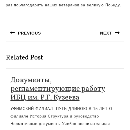
раз поблагодарить наших ветеранов за великую Победу.
Навигация
по
PREVIOUS
NEXT
записям
Предыдущая
Следующая
запись:
запись:
Related Post
Документы,
регламентирующие работу
Документы,
ИБЦ им. Р.Г. Кузеева
регламентир
УФИМСКИЙ ФИЛИАЛ: ПУТЬ ДЛИНОЮ В 15 ЛЕТ О
работу
филиале История Структура и руководство
ИБЦ
Нормативные документы Учебно-воспитательная