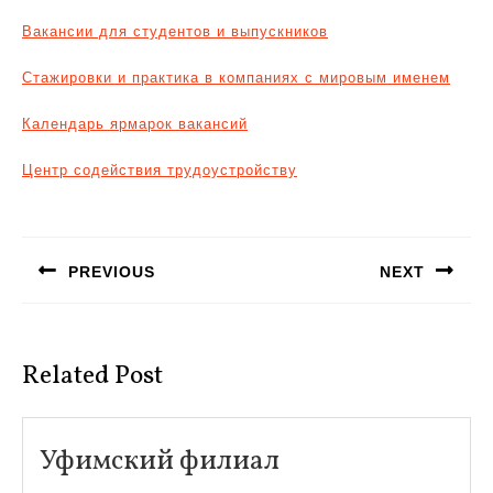
Вакансии для студентов и выпускников
Стажировки и практика в компаниях с мировым именем
Календарь ярмарок вакансий
Центр содействия трудоустройству
Навигация
по
PREVIOUS
NEXT
записям
Предыдущая
Следующая
запись:
запись:
Related Post
Уфимский
Уфимский филиал