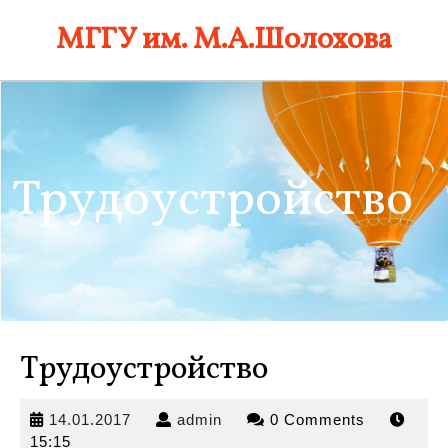
Skip
МГГУ им. М.А.Шолохова
to
content
Трудоустройство
Трудоустройство
14.01.2017
admin
14.01.2017
admin
0 Comments
15:15