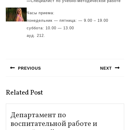
—
Специалист по учебно-методической работе
Часы приема:
понедельник — пятница: — 9.00 – 19.00
суббота: 10.00 — 13.00
ауд. 212.
Навигация
по
PREVIOUS
NEXT
записям
Предыдущая
Следующая
запись:
запись:
Related Post
Департамент по
воспитательной работе и