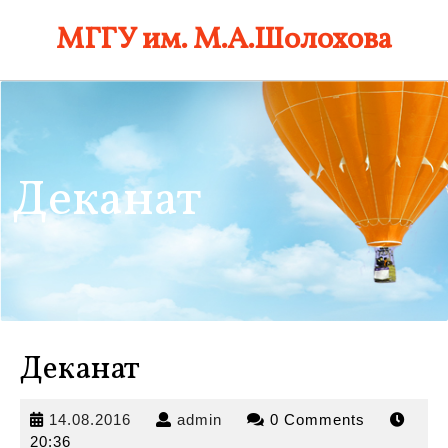
Skip
МГГУ им. М.А.Шолохова
to
content
Деканат
Деканат
14.08.2016
admin
14.08.2016
admin
0 Comments
20:36