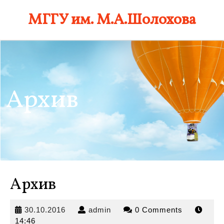
Skip
МГГУ им. М.А.Шолохова
to
content
Архив
Архив
30.10.2016
admin
30.10.2016
admin
0 Comments
14:46