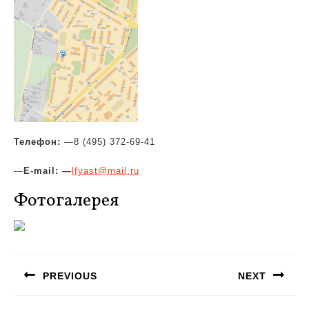
Телефон:
—
8 (495) 372-69-41
—
E-mail: —
lfyast@mail.ru
Фотогалерея
Навигация
по
PREVIOUS
NEXT
записям
Предыдущая
Следующая
запись:
запись: