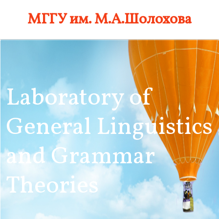
Skip
МГГУ им. М.А.Шолохова
to
content
Laboratory of
General Linguistics
and Grammar
Theories