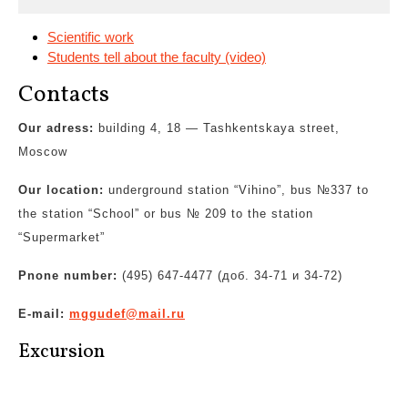
Scientific work
Students tell about the faculty (video)
Contacts
Our adress:
building 4, 18 — Tashkentskaya
street,
Moscow
Our location:
underground station “Vihino”, bus №337 to
the station “School” or bus № 209 to the station
“Supermarket”
Pnone number:
(495) 647-4477 (доб. 34-71 и 34-72)
E-mail:
mggudef@mail.ru
Excursion