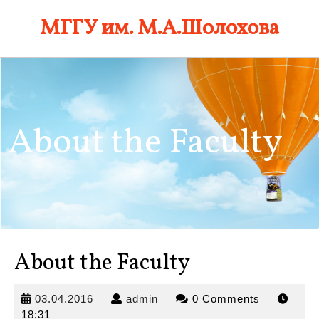
Skip
МГГУ им. М.А.Шолохова
to
content
About the Faculty
About the Faculty
03.04.2016
admin
03.04.2016
admin
0 Comments
18:31