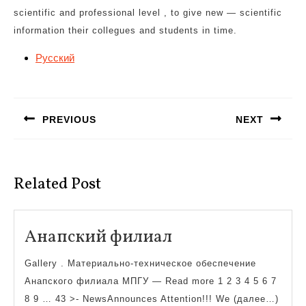
scientific and professional level , to give new — scientific
information their collegues and students in time.
Русский
Навигация
по
PREVIOUS
NEXT
записям
Предыдущая
Следующая
запись:
запись:
Related Post
Анапский
Анапский филиал
филиал
Gallery . Материально-техническое обеспечение
Анапского филиала МПГУ — Read more 1 2 3 4 5 6 7
8 9 … 43 >- NewsAnnounces Attention!!! We (далее…)