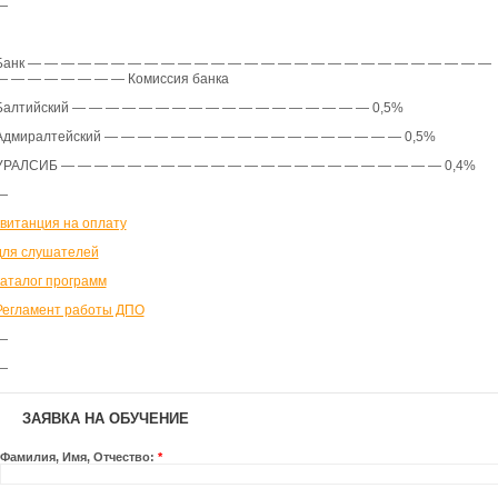
—
Банк — — — — — — — — — — — — — — — — — — — — — — — — — — — —
— — — — — — — — Комиссия банка
Балтийский — — — — — — — — — — — — — — — — — — 0,5%
Адмиралтейский — — — — — — — — — — — — — — — — — — 0,5%
УРАЛСИБ — — — — — — — — — — — — — — — — — — — — — — — 0,4%
—
квитанция на оплату
для слушателей
каталог программ
Регламент работы ДПО
—
—
ЗАЯВКА НА ОБУЧЕНИЕ
Фамилия, Имя, Отчество:
*