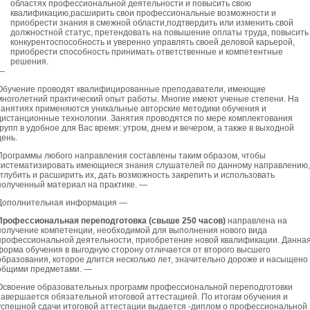
областях профессиональной деятельности и повысить свою
квалификацию,расширить свои профессиональные возможности и
приобрести знания в смежной области,подтвердить или изменить свой
должностной статус, претендовать на повышение оплаты труда, повысить
конкурентоспособность и уверенно управлять своей деловой карьерой,
приобрести способность принимать ответственные и компетентные
решения.
—
Обучение проводят квалифицированные преподаватели, имеющие
многолетний практический опыт работы. Многие имеют ученые степени. На
занятиях применяются уникальные авторские методики обучения и
дистанционные технологии. Занятия проводятся по мере комплектования
групп в удобное для Вас время: утром, днем и вечером, а также в выходной
день.
Программы любого направления составлены таким образом, чтобы
систематизировать имеющиеся знания слушателей по данному направлению,
углубить и расширить их, дать возможность закрепить и использовать
полученный материал на практике. —
Дополнительная информация —
Профессиональная переподготовка (свыше 250 часов)
направлена на
получение компетенции, необходимой для выполнения нового вида
профессиональной деятельности, приобретение новой квалификации. Данна
форма обучения в выгодную сторону отличается от второго высшего
образования, которое длится несколько лет, значительно дороже и насыщено
общими предметами. —
Освоение образовательных программ профессиональной переподготовки
завершается обязательной итоговой аттестацией. По итогам обучения и
успешной сдачи итоговой аттестации выдается -диплом о профессиональной