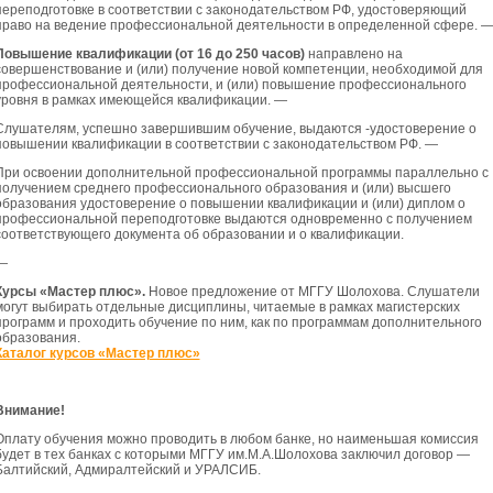
переподготовке в соответствии с законодательством РФ, удостоверяющий
право на ведение профессиональной деятельности в определенной сфере. 
Повышение квалификации (от 16 до 250 часов)
направлено на
совершенствование и (или) получение новой компетенции, необходимой для
профессиональной деятельности, и (или) повышение профессионального
уровня в рамках имеющейся квалификации. —
Слушателям, успешно завершившим обучение, выдаются -удостоверение о
повышении квалификации в соответствии с законодательством РФ. —
При освоении дополнительной профессиональной программы параллельно с
получением среднего профессионального образования и (или) высшего
образования удостоверение о повышении квалификации и (или) диплом о
профессиональной переподготовке выдаются одновременно с получением
соответствующего документа об образовании и о квалификации.
—
Курсы «Мастер плюс».
Новое предложение от МГГУ Шолохова. Слушатели
могут выбирать отдельные дисциплины, читаемые в рамках магистерских
программ и проходить обучение по ним, как по программам дополнительного
образования.
Каталог курсов «Мастер плюс»
Внимание!
Оплату обучения можно проводить в любом банке, но наименьшая комиссия
будет в тех банках с которыми МГГУ им.М.А.Шолохова заключил договор —
Балтийский, Адмиралтейский и УРАЛСИБ.