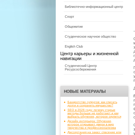
Библиотечно-информационный центр
Спорт
Общежитие
Студенческое научное общество
English Club
Центр карьеры и жизненной
навигации
Студенческий Центр
Ресурсосбережения
НОВЫЕ МАТЕРИАЛЫ
Банкротство супругов: как списать
долги и сохранить имущество?
SEO в 2026 году: почему старые
методы больше не работают и как
выбрать обучение, которое окупится
Дизайн интерьера: Обучение,
которое открывает двери в мир
творчества и профессионализма
Диссертация на заказ: спасение или