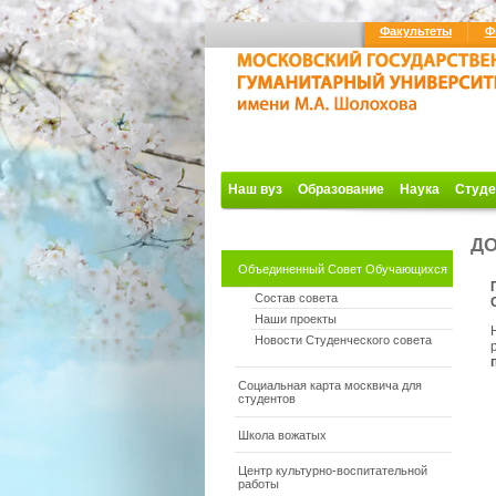
Факультеты
Ф
Наш вуз
Образование
Наука
Студе
ДО
Объединенный Совет Обучающихся
Состав совета
Наши проекты
Новости Студенческого совета
Социальная карта москвича для
студентов
Школа вожатых
Центр культурно-воспитательной
работы