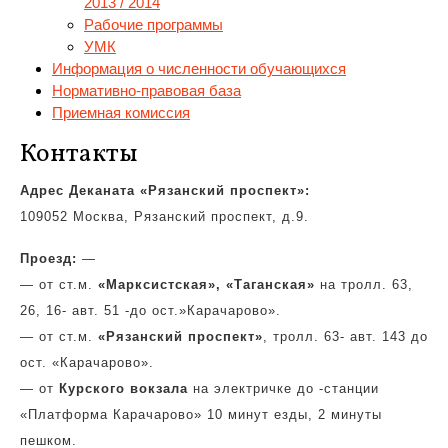
2013 / 2014
Рабочие программы
УМК
Информация о численности обучающихся
Нормативно-правовая база
Приемная комиссия
Контакты
Адрес Деканата «Рязанский проспект»:
109052 Москва, Рязанский проспект, д.9.
Проезд:
—
— от ст.м.
«Марксистская»,
«Таганская»
на тролл. 63,
26, 16- авт. 51 -до ост.»Карачарово».
— от ст.м.
«Рязанский проспект»
, тролл. 63- авт. 143 до
ост. «Карачарово».
— от
Курского вокзала
на электричке до -станции
«Платформа Карачарово» 10 минут езды, 2 минуты
пешком.