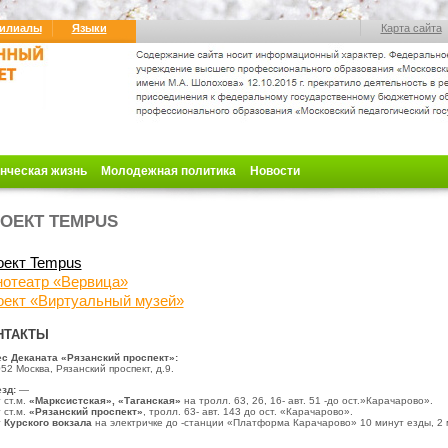
илиалы
Языки
Карта сайта
нческая жизнь
Молодежная политика
Новости
ОЕКТ TEMPUS
оект Tempus
нотеатр «Вервица»
оект «Виртуальный музей»
НТАКТЫ
с Деканата «Рязанский проспект»:
052
Москва, Рязанский проспект, д.9.
зд:
—
 ст.м.
«Марксистская»,
«Таганская»
на тролл. 63, 26, 16- авт. 51 -до ост.»Карачарово».
 ст.м.
«Рязанский проспект»
, тролл. 63- авт. 143 до ост. «Карачарово».
т
Курского вокзала
на электричке до -станции «Платформа Карачарово» 10 минут езды, 2 