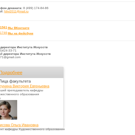
фон деканата:
8 (499) 174-84-86
il:
fdivi2011@mail.ru
Мы
ВКонтакте
Мы на фейсбуке
 директора Института Искусств
5)424-33-71
il
директора
Института Искусств
971@gmail.com
Подробнее
Лица факультета
пунина Виктория Евгеньевна
ший преподаватель кафедры
жественного образования
н
исова Ольга Ивановна
нт кафедры Художественного образования