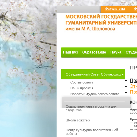
Факультеты
Ф
Наш вуз
Образование
Наука
Студе
ПР
Объединенный Совет Обучающихся
Пр
Состав совета
Эт
Наши проекты
Пр
Новости Студенческого совета
КО
Социальная карта москвича для
Адре
студентов
109
Прое
Школа вожатых
— от
— от
— о
Центр культурно-воспитательной
работы