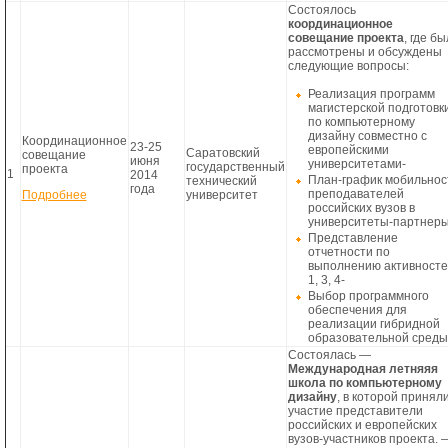
Состоялось
координационное
совещание проекта
, где б
рассмотрены и обсуждены
следующие вопросы:
Реализация программ
магистерской подготовк
по компьютерному
дизайну совместно с
Координационное
23-25
европейскими
Саратовский
совещание
июня
университетами-
государственный
проекта
1
2014
План-график мобильнос
технический
года
преподавателей
Подробнее
университет
российских вузов в
университеты-партнеры
Представление
отчетности по
выполнению активносте
1, 3, 4-
Выбор программного
обеспечения для
реализации гибридной
образовательной среды
Состоялась —
Международная летняяя
школа по компьютерному
дизайну
, в которой принял
участие представители
российских и европейских
вузов-участников проекта. 