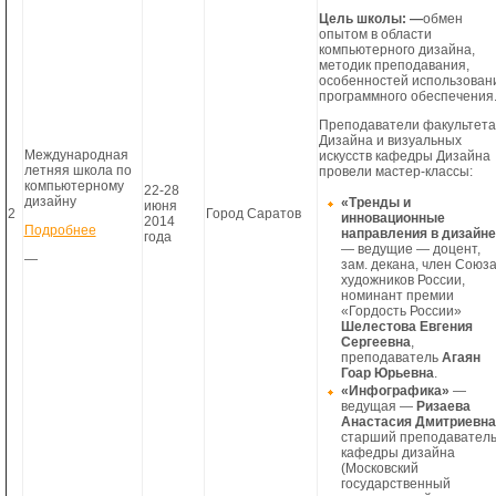
Цель школы: —
обмен
опытом в области
компьютерного дизайна,
методик преподавания,
особенностей использован
программного обеспечения
Преподаватели факультета
Дизайна и визуальных
Международная
искусств кафедры Дизайна
летняя школа по
провели мастер-классы:
компьютерному
22-28
дизайну
«Тренды и
июня
2
Город Саратов
инновационные
2014
Подробнее
направления в дизайне
года
— ведущие — доцент,
—
зам. декана, член Союз
художников России,
номинант премии
«Гордость России»
Шелестова Евгения
Сергеевна
,
преподаватель
Агаян
Гоар Юрьевна
.
«Инфографика»
—
ведущая —
Ризаева
Анастасия Дмитриевна
старший преподавател
кафедры дизайна
(Московский
государственный