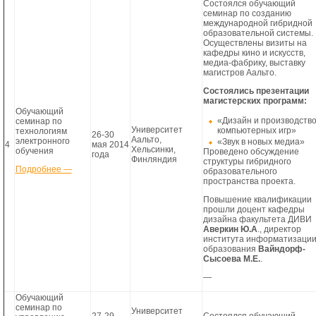
Состоялся обучающий
семинар по созданию
международной гибридной
образовательной системы.
Осуществлены визиты на
кафедры кино и искусств,
медиа-фабрику, выставку
магистров Аальто.
Состоялись презентации
магистерских программ:
Обучающий
«Дизайн и производств
семинар по
Университет
компьютерных игр»
технологиям
26-30
Аальто,
электронного
«Звук в новых медиа»
4
мая 2014
Хельсинки,
обучения
Проведено обсуждение
года
Финляндия
структуры гибридного
Подробнее —
образовательного
пространства проекта.
Повышение квалификации
прошли доцент кафедры
дизайна факультета ДИВИ
Аверкин Ю.А
., директор
института информатизаци
образования
Вайндорф-
Сысоева М.Е.
.
—
Обучающий
семинар по
Университет
27-29
Состоялся обучающий