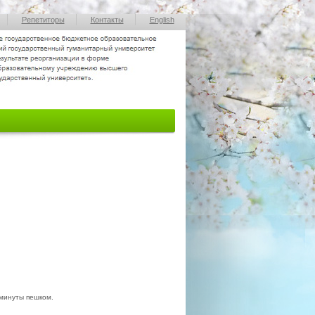
Репетиторы
Контакты
English
минуты пешком.