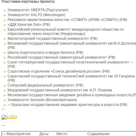
Участники-партнеры проекта:
Университет ABERTA (Португалия)
Университет
AALTO
(Финляндия)
Рекламное маркетинковое агенство «СОФИТ» (АРМК «СОФИТ») (РФ)
«ДДК Креатив Лаб» (РФ)
Европейский региональный комитет международного общества по
образованию через искусство (Нидерланды)
Магнитогорский государственный университет (РФ)
Московский государственный гуманитарный университет им.М.А.Шолохо
(РФ)
Школа издательского и медиа бизнеса (РФ)
Российский государственный гуманитарный университет (РФ)
Санкт-петербургский государственный политехнический университет —
(РФ)
Саратовское отделение «Союза дизайнеров россии» (РФ)
Саратовский государственный техничеСкий университет им. Ю.Гагарина
(РФ)
Сибирский федеральный университет (РФ)
Мордовский государственный университет им. Н.П. Огарева
Московская государственная академия дизайна и прикладных искусств (
Университет
teesside (
Великобритания)
—
Уральская государственная академия архитектуры и искусств (РФ)
—
—
—
Мероприятия
Даты
Место
Содержание