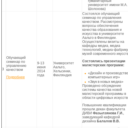
гуманитарный
уинверситет имени М.А.
Шолохова)
Состоялся обучающий
семинар по управления
качеством. Рассмотрены
вопросы обеспечения
качества образования и
искусства в университете
Аальто в Финляндии.
Осуществлены визиты на
кафедры медиа, медиа
технологий, медиа-фабрику
музей современного икусств
Обучающий
Состоялись презентации
семинар по
9-13
Университет
магистерских программ:
управлению
июня
Аальто,
3
качеством
2014
Хельсинки,
«Дизайн и производств
года
Финляндия
Подробнее
компьютерных игр»
«Звук в новых медиа»
Проведено обсуждение
системы качества новой
магистерской программы в
области цифровых искусств
Повышение квалификации
прошли декан факультета
ДИВИ
Фазылзянова Г.И.
,
заведующий кафедрой
дизайна
Балалов В.В.