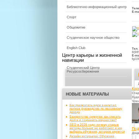
Библиотечно-информационный центр
Теле
E-ma
Спорт
Общежитие
Студенческое научное общество
English Club
Тел.
8(98
Центр карьеры и жизненной
E-ma
fgi1
навигации
Студенческий Центр
Ресурсосбережения
Кар
Стар
НОВЫЕ МАТЕРИАЛЫ
Худо
Чле
Как превратить идеи в капитал:
полное руководство по пассивному
доходу
Банкротство супругов: как списать
долги и сохранить имущество?
SEO в 2026 году: почему старые
методы больше не работают и как
Под
выбрать обучение, которое окупится
Доце
Дизайн интерьера: Обучение,