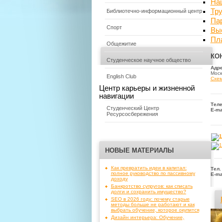
На
Тр
Библиотечно-информационный центр
Па
Спорт
Вы
Пл
Общежитие
КО
Студенческое научное общество
Адре
Моск
English Club
Схем
Центр карьеры и жизненной
навигации
Тел
Студенческий Центр
E-ma
Ресурсосбережения
НОВЫЕ МАТЕРИАЛЫ
Как превратить идеи в капитал:
Тел.
полное руководство по пассивному
E-ma
доходу
Банкротство супругов: как списать
долги и сохранить имущество?
SEO в 2026 году: почему старые
методы больше не работают и как
выбрать обучение, которое окупится
Дизайн интерьера: Обучение,