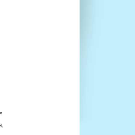
ти
),