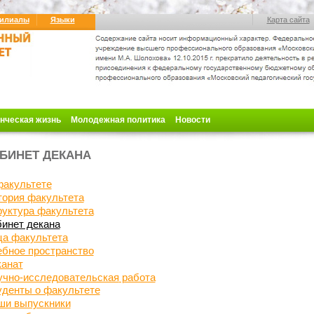
илиалы
Языки
Карта сайта
нческая жизнь
Молодежная политика
Новости
БИНЕТ ДЕКАНА
факультете
тория факультета
руктура факультета
инет декана
ца факультета
ебное пространство
канат
учно-исследовательская
работа
уденты о факультете
ши выпускники