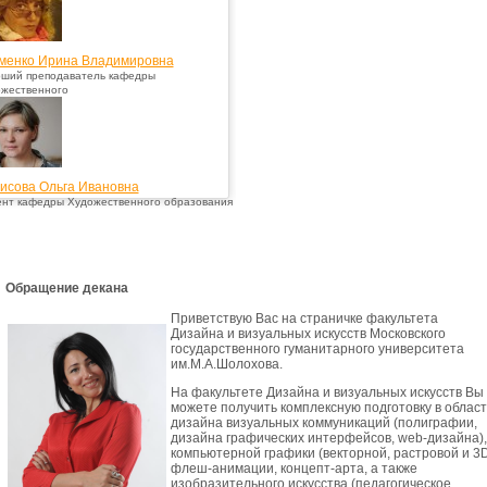
менко Ирина Владимировна
ший преподаватель кафедры
жественного
исова Ольга Ивановна
нт кафедры Художественного образования
Обращение декана
Приветствую Вас на страничке факультета
Дизайна и визуальных искусств Московского
государственного гуманитарного университета
им.М.А.Шолохова.
На факультете Дизайна и визуальных искусств Вы
можете получить комплексную подготовку в облас
дизайна визуальных коммуникаций (полиграфии,
дизайна графических интерфейсов, web-дизайна),
компьютерной графики (векторной, растровой и 3D
флеш-анимации, концепт-арта, а также
изобразительного искусства (педагогическое