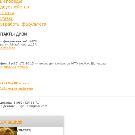
ши победы
удоустройство
ртнеры
ставки
ан работы факультета
НТАКТЫ ДИВИ
с факультета: —
109428
ва, ул. Михайлова, д.12А
а проезда
ефон:
8 (499) 171-80-15
—
только для студентов МГГУ им.М.А. Шолохова
il:
fdivi2011@mail.ru
Мы
ВКонтакте
Мы на фейсбуке
 декана:
-8 (985) 424-33-71
il декана: —
fgi1971@gmail.com
Подробнее
Лица факультета