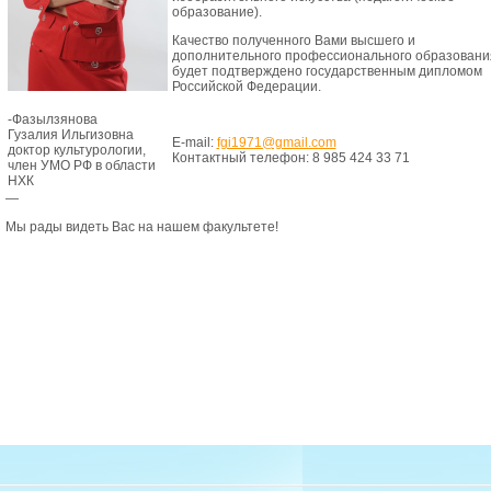
образование).
Качество полученного Вами высшего и
дополнительного профессионального образовани
будет подтверждено государственным дипломом
Российской Федерации.
-Фазылзянова
Гузалия Ильгизовна
E-mail:
fgi1971@gmail.com
доктор культурологии,
Контактный телефон: 8 985 424 33 71
член УМО РФ в области
НХК
—
Мы рады видеть Вас на нашем факультете!