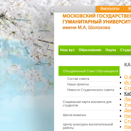
Факультеты
Ф
Наш вуз
Образование
Наука
Студе
КА
Объединенный Совет Обучающихся
О 
Состав совета
Ис
Наши проекты
Ст
Новости Студенческого совета
Каб
Ли
Социальная карта москвича для
Уч
студентов
Де
Школа вожатых
На
Ст
Центр культурно-воспитательной
На
работы