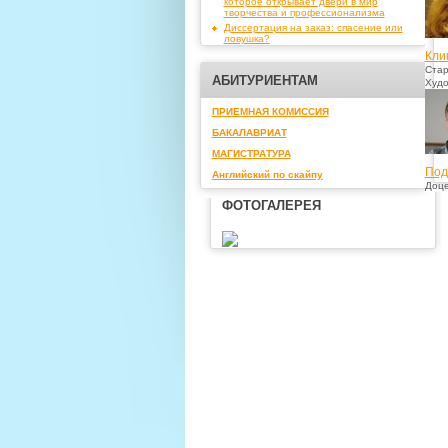
которое открывает двери в мир
творчества и профессионализма
Диссертация на заказ: спасение или
ловушка?
Кли
Стар
АБИТУРИЕНТАМ
Худо
ПРИЕМНАЯ КОМИССИЯ
БАКАЛАВРИАТ
МАГИСТРАТУРА
Под
Английский по скайпу
Доце
ФОТОГАЛЕРЕЯ