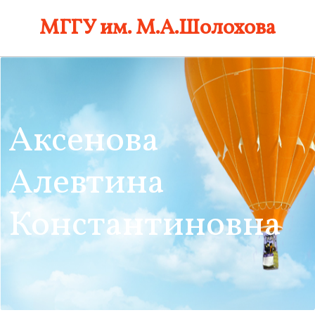
Skip
МГГУ им. М.А.Шолохова
to
content
Аксенова
Алевтина
Константиновна