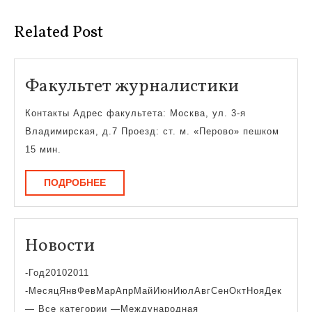
Related Post
Факульт
Факультет журналистики
журнали
Контакты Адрес факультета: Москва, ул. 3-я
Владимирская, д.7 Проезд: ст. м. «Перово» пешком
15 мин.
ПОДРОБНЕЕ
ПОДРОБНЕЕ
Новости
Новости
-Год20102011
-МесяцЯнвФевМарАпрМайИюнИюлАвгСенОктНояДек
— Все категории —Международная