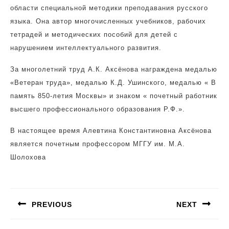
области специальной методики преподавания русского
языка. Она автор многочисленных учебников, рабочих
тетрадей и методических пособий для детей с
нарушением интеллектуального развития.
За многолетний труд А.К. Аксёнова награждена медалью
«Ветеран труда», медалью К.Д. Ушинского, медалью « В
память 850-летия Москвы» и знаком « почетный работник
высшего профессионального образования Р.Ф.».
В настоящее время Алевтина Константиновна Аксёнова
является почетным профессором МГГУ им. М.А.
Шолохова
Навигация
по
PREVIOUS
NEXT
записям
Предыдущая
Следующая
запись:
запись: