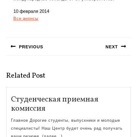
10 февраля 2014
Все анонсы
Навигация
по
PREVIOUS
NEXT
записям
Предыдущая
Следующая
запись:
запись:
Related Post
Студенческая приемная
Студенческая
комиссия
приемная
Главное Дорогие студенты, выпускники и молодые
комиссия
специалисты! Наш Центр будет очень рад получать
ваши резюме, (далее…)