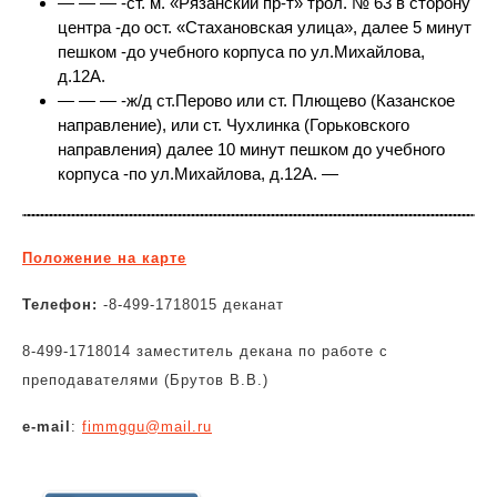
— — — -ст. м. «Рязанский пр-т» трол. № 63 в сторону
центра -до ост. «Стахановская улица», далее 5 минут
пешком -до учебного корпуса по ул.Михайлова,
д.12А.
— — — -ж/д ст.Перово или ст. Плющево (Казанское
направление), или ст. Чухлинка (Горьковского
направления) далее 10 минут пешком до учебного
корпуса -по ул.Михайлова, д.12А. —
Положение на карте
Телефон:
-8-499-1718015 деканат
8-499-1718014 заместитель декана по работе с
преподавателями (Брутов В.В.)
e-mail
:
fimmggu@mail.ru