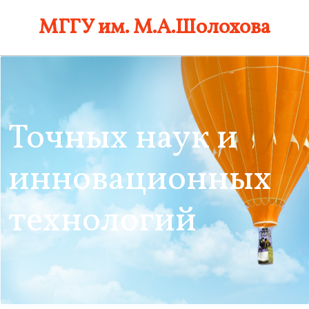
Skip
МГГУ им. М.А.Шолохова
to
content
Точных наук и
инновационных
технологий