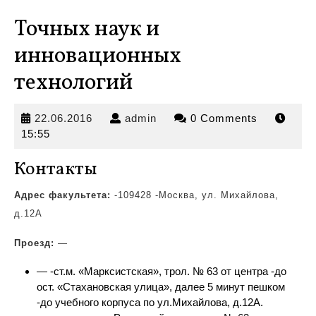
Точных наук и
инновационных
технологий
22.06.2016
admin
22.06.2016
admin
0 Comments
15:55
Контакты
Адрес факультета:
-109428 -Москва, ул. Михайлова,
д.12А
Проезд:
—
— -ст.м. «Марксистская», трол.
№ 63 от центра -до
ост. «Стахановская улица», далее 5 минут пешком
-до учебного корпуса по ул.Михайлова, д.12А.