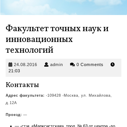
Факультет точных наук и
инновационных
технологий
24.08.2016
admin
24.08.2016
admin
0 Comments
21:03
Контакты
Адрес факультета:
-109428 -Москва, ул. Михайлова,
д.12А
Проезд:
—
— -ст.м. «Марксистская», трол.
№ 63 от центра -до