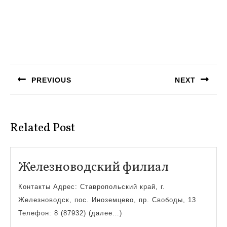
Навигация
по
PREVIOUS
NEXT
записям
Предыдущая
Следующая
запись:
запись:
Related Post
Железнов
Железноводский филиал
филиал
Контакты Адрес: Ставропольский край, г.
Железноводск, пос. Иноземцево, пр. Свободы, 13
Телефон: 8 (87932) (далее…)