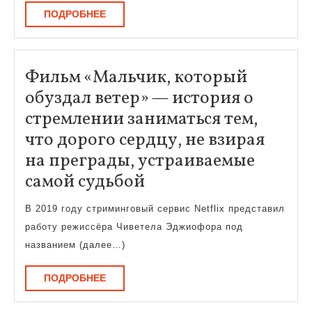
ПОДРОБНЕЕ
ПОДРОБНЕЕ
Фильм «Мальчик, который
обуздал ветер» — история о
стремлении заниматься тем,
что дорого сердцу, не взирая
на преграды, устраиваемые
Фильм
самой судьбой
«Мальчик,
В 2019 году стриминговый сервис Netflix представил
который
работу режиссёра Чиветела Эджиофора под
обуздал
названием (далее…)
ветер»
ПОДРОБНЕЕ
ПОДРОБНЕЕ
—
история