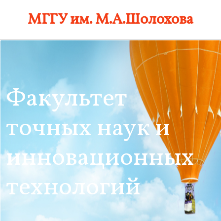
Skip
МГГУ им. М.А.Шолохова
to
content
Факультет
точных наук и
инновационных
технологий