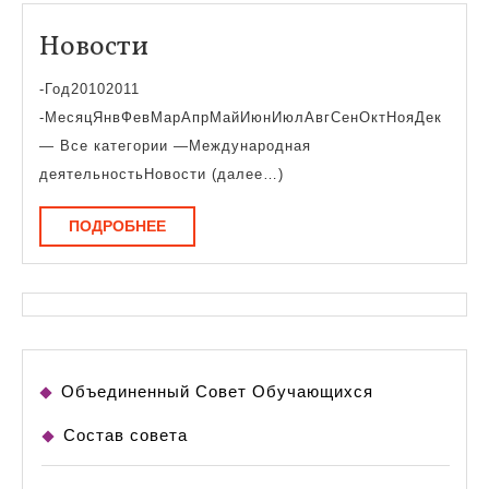
о
Новости
Новости
стремлении
заниматься
-Год20102011
тем,
-МесяцЯнвФевМарАпрМайИюнИюлАвгСенОктНояДек
что
— Все категории —Международная
деятельностьНовости (далее…)
дорого
сердцу,
ПОДРОБНЕЕ
ПОДРОБНЕЕ
не
взирая
на
преграды,
устраиваемые
Объединенный Совет Обучающихся
самой
Состав совета
судьбой