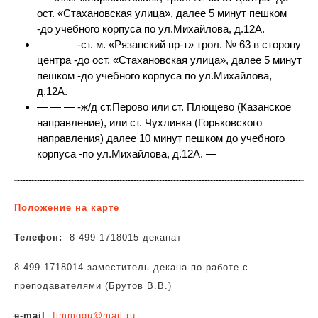
ост. «Стахановская улица», далее 5 минут пешком
-до учебного корпуса по ул.Михайлова, д.12А.
— — — -ст. м. «Рязанский пр-т» трол. № 63 в сторону
центра -до ост. «Стахановская улица», далее 5 минут
пешком -до учебного корпуса по ул.Михайлова,
д.12А.
— — — -ж/д ст.Перово или ст. Плющево (Казанское
направление), или ст. Чухлинка (Горьковского
направления) далее 10 минут пешком до учебного
корпуса -по ул.Михайлова, д.12А. —
Положение на карте
Телефон:
-8-499-1718015 деканат
8-499-1718014 заместитель декана по работе с
преподавателями (Брутов В.В.)
e-mail
:
fimmggu@mail.ru