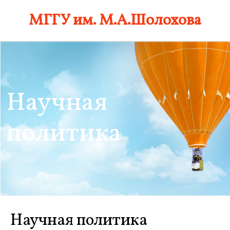
Skip
МГГУ им. М.А.Шолохова
to
content
Научная
политика
Научная политика