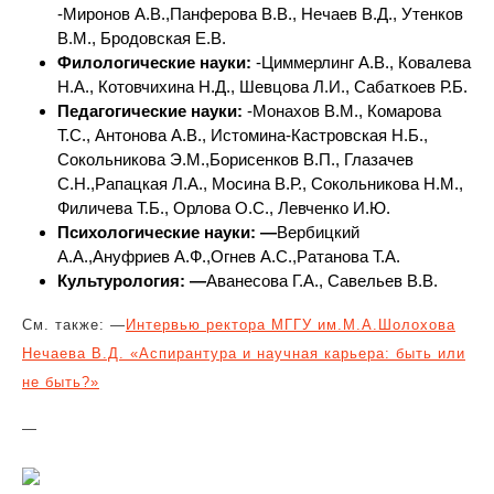
-Миронов А.В.,Панферова В.В., Нечаев В.Д., Утенков
В.М., Бродовская Е.В.
Филологические науки:
-Циммерлинг А.В., Ковалева
Н.А., Котовчихина Н.Д., Шевцова Л.И., Сабаткоев Р.Б.
Педагогические науки:
-Монахов В.М., Комарова
Т.С., Антонова А.В., Истомина-Кастровская Н.Б.,
Сокольникова Э.М.,Борисенков В.П., Глазачев
С.Н.,Рапацкая Л.А., Мосина В.Р., Сокольникова Н.М.,
Филичева Т.Б., Орлова О.С., Левченко И.Ю.
Психологические науки: —
Вербицкий
А.А.,Ануфриев А.Ф.,Огнев А.С.,Ратанова Т.А.
Культурология: —
Аванесова Г.А., Савельев В.В.
См. также: —
Интервью ректора МГГУ им.М.А.Шолохова
Нечаева В.Д. «Аспирантура и научная карьера: быть или
не быть?»
—