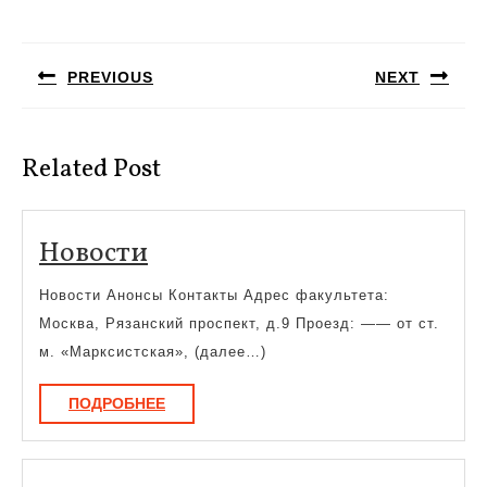
Навигация
по
PREVIOUS
NEXT
записям
Предыдущая
Следующая
запись:
запись:
Related Post
Новости
Новости
Новости Анонсы Контакты Адрес факультета:
Москва, Рязанский проспект, д.9 Проезд: —— от ст.
м. «Марксистская», (далее…)
ПОДРОБНЕЕ
ПОДРОБНЕЕ