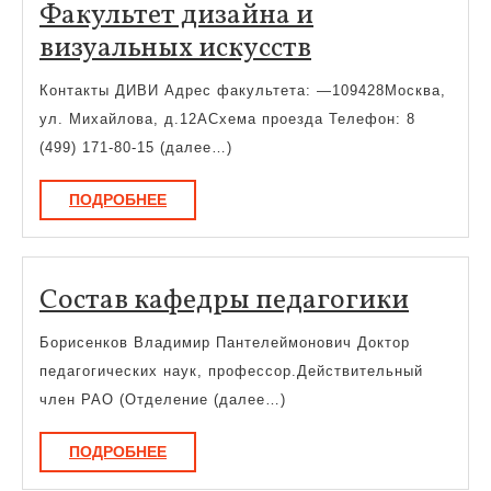
Факультет дизайна и
Факультет
визуальных искусств
дизайна
Контакты ДИВИ Адрес факультета: —109428Москва,
и
ул. Михайлова, д.12АСхема проезда Телефон: 8
визуальных
(499) 171-80-15 (далее…)
искусств
ПОДРОБНЕЕ
ПОДРОБНЕЕ
Соста
Состав кафедры педагогики
кафед
Борисенков Владимир Пантелеймонович Доктор
педаг
педагогических наук, профессор.Действительный
член РАО (Отделение (далее…)
ПОДРОБНЕЕ
ПОДРОБНЕЕ