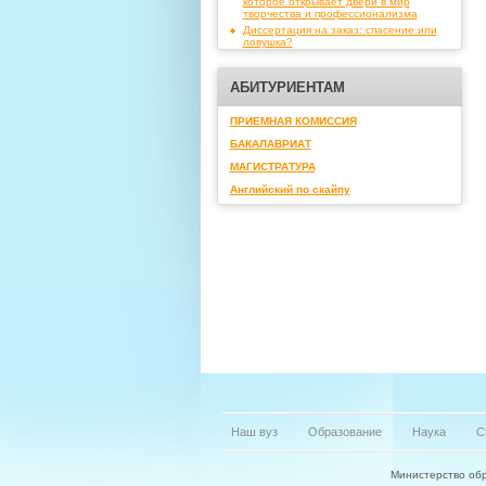
которое открывает двери в мир
творчества и профессионализма
Диссертация на заказ: спасение или
ловушка?
АБИТУРИЕНТАМ
ПРИЕМНАЯ КОМИССИЯ
БАКАЛАВРИАТ
МАГИСТРАТУРА
Английский по скайпу
Наш вуз
Образование
Наука
С
Министерство обр