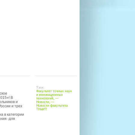
Тэги:
Факультет точных наук
ское
и инновационных
015»! В
технологий
, —
ольников и
Новости
, —
Новости факультета
России и трех
ТНиИТ
а в категории
ания -для