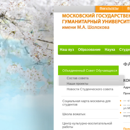
Факультеты
Ф
Наш вуз
Образование
Наука
Студе
ФА
Объединенный Совет Обучающихся
Состав совета
КО
Наши проекты
Адре
Новости Студенческого совета
Прое
— -с
Социальная карта москвича для
студентов
— — 
ул.М
— — 
Школа вожатых
корп
Центр культурно-воспитательной
работы
Поло