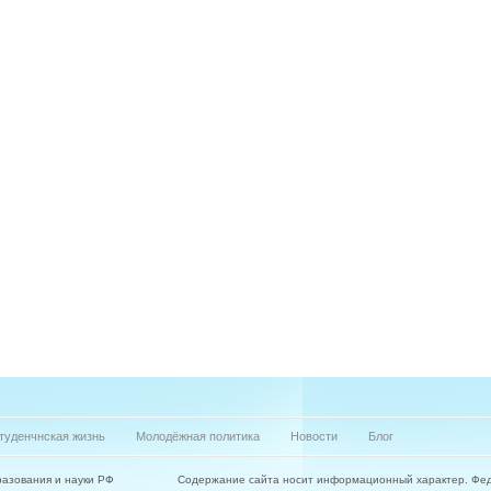
туденчнская жизнь
Молодёжная политика
Новости
Блог
азования и науки РФ
Содержание сайта носит информационный характер. Фе