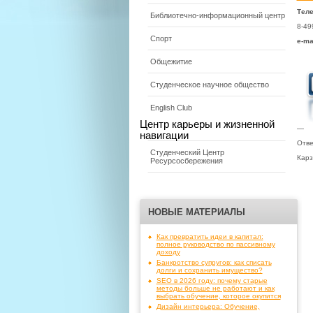
Тел
Библиотечно-информационный центр
8-49
Спорт
e-ma
Общежитие
Студенческое научное общество
English Club
Центр карьеры и жизненной
—
навигации
Отве
Студенческий Центр
Карз
Ресурсосбережения
НОВЫЕ МАТЕРИАЛЫ
Как превратить идеи в капитал:
полное руководство по пассивному
доходу
Банкротство супругов: как списать
долги и сохранить имущество?
SEO в 2026 году: почему старые
методы больше не работают и как
выбрать обучение, которое окупится
Дизайн интерьера: Обучение,