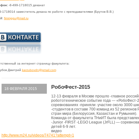
ефон:
-8-499-1718015 деканат
9-1718014 заместитель декана по работе с преподавателями (Брутов В.В.)
il
:
fimmggu@mail.ru
тственный за интернет страницу факультета:
убов Дмитрий
karzubovdn@gmail.com
РобоФест-2015
18 ФЕВРАЛЯ 2015
12-13 февраля в Москве прошло -главное россий
робототехническое событие года — «РобоФест-2
соревнованиях -приняли -участие около 3000 шк
-студентов в составе 700 команд из 52 регионов 
стран мира (Белоруссия, Казахстан и Румыния).
Команда от факультета ТНиИТ была представлен
-Junior -FIRST -LEGO League (JrFLL) — соревнов
детей 6-9 лет.
видео
http://www.m24.ru/videos/74741?attempt=1