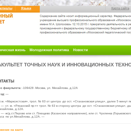
илиалы
Языки
Карта сайта
нческая жизнь
Молодежная политика
Новости
КУЛЬТЕТ ТОЧНЫХ НАУК И ИННОВАЦИОННЫХ ТЕХН
НТАКТЫ
с факультета:
-109428 -Москва, ул. Михайлова, д.12А
зд:
—
т.м. «Марксистская», трол.
№ 63 от центра -до ост. «Стахановская улица», далее 5 минут п
— -ст. м. «Рязанский пр-т» трол. № 63 в сторону центра -до ост. «Стахановская улица», д
ихайлова, д.12А.
— -ж/д ст.Перово или ст. Плющево (Казанское направление), или ст. Чухлинка (Горьковско
уса -по ул.Михайлова, д.12А. —
жение на карте