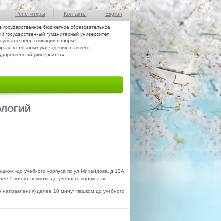
Репетиторы
Контакты
English
ОЛОГИЙ
ешком -до учебного корпуса по ул.Михайлова, д.12А.
алее 5 минут пешком -до учебного корпуса по
го направления) далее 10 минут пешком до учебного