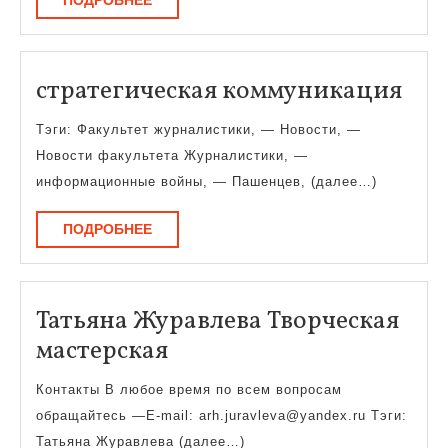
ПОДРОБНЕЕ
молодёжно
политике
стр
стратегическая коммуникация
ком
Тэги: Факультет журналистики, — Новости, —
Новости факультета Журналистики, —
информационные войны, — Пашенцев, (далее…)
ПОДРОБНЕЕ
ПОДРОБНЕЕ
Татьяна Журавлева Творческая
Татьяна
мастерская
Журавлева
Контакты В любое время по всем вопросам
Творческая
обращайтесь —E-mail: arh.juravleva@yandex.ru Тэги:
мастерская
Татьяна Журавлева (далее…)