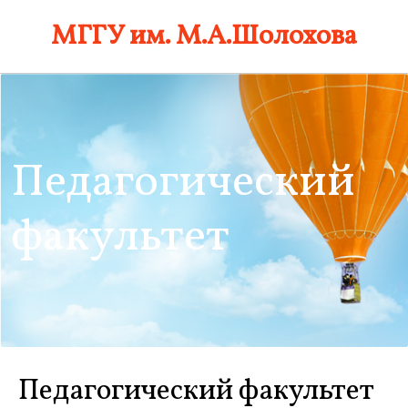
Skip
МГГУ им. М.А.Шолохова
to
content
Педагогический
факультет
Педагогический факультет