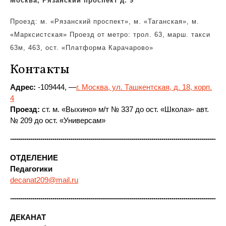
Москва, Рязанский проспект д. 9
Проезд: м. «Рязанский проспект», м. «Таганская», м.
«Марксистская» Проезд от метро: трол. 63, марш. такси
63м, 463, ост. «Платформа Карачарово»
Контакты
Адрес:
-109444, —
г. Москва, ул. Ташкентская, д. 18, корп.
4
Проезд:
ст. м. «Выхино» м/т № 337 до ост. «Школа»- авт.
№ 209 до ост. «Универсам»
ОТДЕЛЕНИЕ
Педагогики
decanat209@mail.ru
ДЕКАНАТ