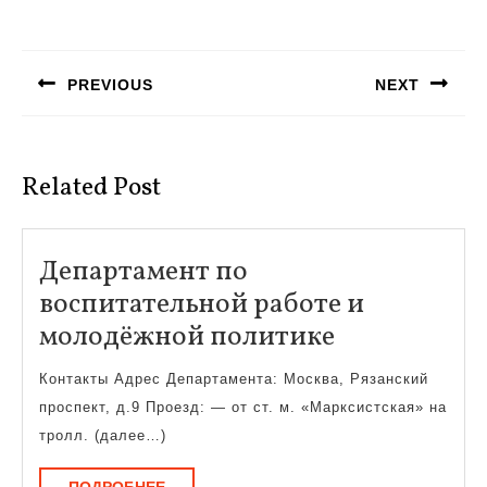
Навигация
по
PREVIOUS
NEXT
записям
Предыдущая
Следующая
запись:
запись:
Related Post
Департамент по
воспитательной работе и
Департаме
молодёжной политике
по
Контакты Адрес Департамента: Москва, Рязанский
воспитател
проспект, д.9 Проезд: — от ст. м. «Марксистская» на
работе
тролл. (далее…)
и
ПОДРОБНЕЕ