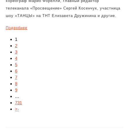
хореограф Марио Форелли, главный редактор
телеканала «Просвещение» Сергей Косенчук, участница
шоу «ТАНЦЫ» на ТНТ Елизавета Дружинина и другие.
Подробнее
1
2
3
4
5
6
7
8
9
…
731
>-
Навигация