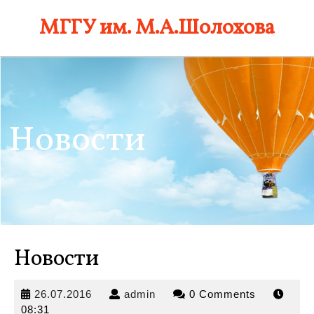
Skip
МГГУ им. М.А.Шолохова
to
content
Новости
Новости
26.07.2016
admin
26.07.2016
admin
0 Comments
08:31