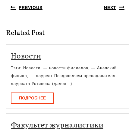
по
PREVIOUS
NEXT
записям
Предыдущая
Следующая
запись:
запись:
Related Post
Новости
Новости
Тэги: Новости, — новости филиалов, — Анапский
филиал, — лауреат Поздравляем преподавателя-
лауреата Устинова (далее…)
ПОДРОБНЕЕ
ПОДРОБНЕЕ
Факульт
Факультет журналистики
журнали