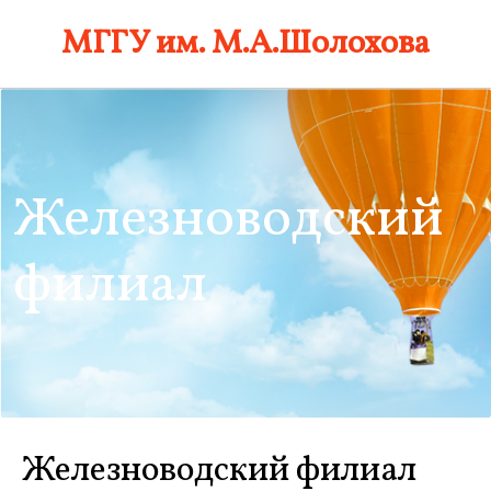
Skip
МГГУ им. М.А.Шолохова
to
content
Железноводский
филиал
Железноводский филиал