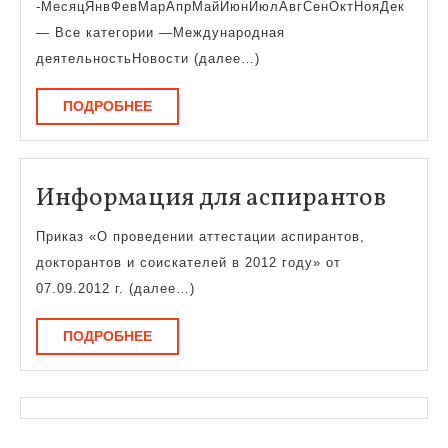
-МесяцЯнвФевМарАпрМайИюнИюлАвгСенОктНояДек
— Все категории —Международная
деятельностьНовости (далее…)
ПОДРОБНЕЕ
ПОДРОБНЕЕ
Инф
Информация для аспирантов
для
Приказ «О проведении аттестации аспирантов,
аспи
докторантов и соискателей в 2012 году» от
07.09.2012 г. (далее…)
ПОДРОБНЕЕ
ПОДРОБНЕЕ