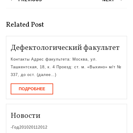
записям
Предыдущая
Следующая
запись:
запись:
Related Post
Деф
Дефектологический факультет
фак
Контакты Адрес факультета: Москва, ул.
Ташкентская, 18, к. 4 Проезд: ст. м. «Выхино» м/т №
337, до ост. (далее…)
ПОДРОБНЕЕ
ПОДРОБНЕЕ
Новости
Новости
-Год201020112012