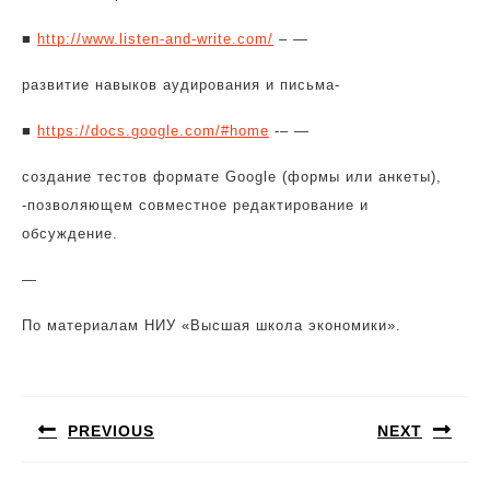
■
http://www.listen-and-write.com/
– —
развитие навыков аудирования и письма-
■
https://docs.google.com/#home
-– —
создание тестов формате Google (формы или анкеты),
-позволяющем совместное редактирование и
обсуждение.
—
По материалам НИУ «Высшая школа экономики».
Навигация
по
PREVIOUS
NEXT
записям
Предыдущая
Следующая
запись:
запись: