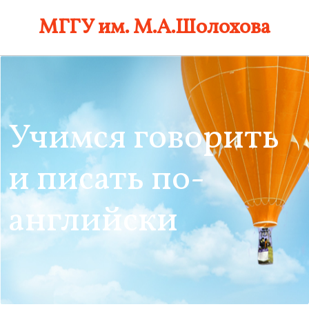
Skip
МГГУ им. М.А.Шолохова
to
content
Учимся говорить
и писать по-
английски