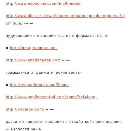
http://www.economist.com/multimedia,
http://www.bbc.co.uk/worldservice/learningenglish/general/si
xminute/
-– —
аудирование и создание тестов в формате IELTS-
■
http://azargrammar.com
, —
http://www.englishpage.com
– —
грамматика и грамматические тесты-
■
http://voicethread.com/#home
, —
http://www.englishcentral.com/home?ref=logo,
http://vocaroo.com/
– —
развитие навыков говорения с отработкой произношения
-и беглости речи-